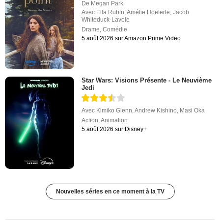
De
Megan Park
Avec
Ella Rubin
,
Amélie Hoeferle
,
Jacob
Whiteduck-Lavoie
Drame
,
Comédie
5 août 2026 sur Amazon Prime Video
Star Wars: Visions Présente - Le Neuvième
Jedi
Avec
Kimiko Glenn
,
Andrew Kishino
,
Masi Oka
Action
,
Animation
5 août 2026 sur Disney+
Nouvelles séries en ce moment à la TV