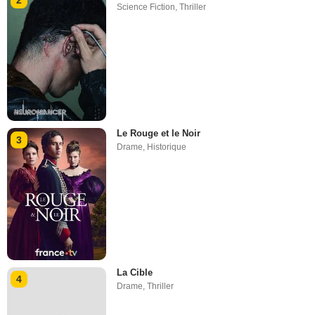
2
Science Fiction
,
Thriller
Le Rouge et le Noir
3
Drame
,
Historique
La Cible
4
Drame
,
Thriller