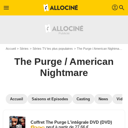
profil
menu
search
Accueil
Séries
Séries TV les plus populaires
The Purge / American Nightmare
D
The Purge / American
Nightmare
Accueil
Saisons et Episodes
Casting
News
Vidéo
Coffret The Purge L'intégrale DVD (DVD)
neuf à partir de 27.66 €