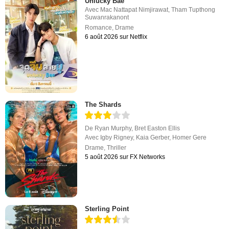
Unlucky Bae
Avec
Mac Nattapat Nimjirawat
,
Tham Tupthong
Suwanrakanont
Romance
,
Drame
6 août 2026 sur Netflix
The Shards
De
Ryan Murphy
,
Bret Easton Ellis
Avec
Igby Rigney
,
Kaia Gerber
,
Homer Gere
Drame
,
Thriller
5 août 2026 sur FX Networks
Sterling Point