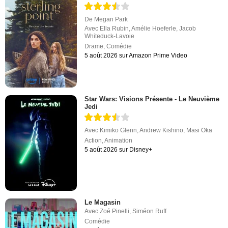
De
Megan Park
Avec
Ella Rubin
,
Amélie Hoeferle
,
Jacob
Whiteduck-Lavoie
Drame
,
Comédie
5 août 2026 sur Amazon Prime Video
Star Wars: Visions Présente - Le Neuvième
Jedi
Avec
Kimiko Glenn
,
Andrew Kishino
,
Masi Oka
Action
,
Animation
5 août 2026 sur Disney+
Le Magasin
Avec
Zoé Pinelli
,
Siméon Ruff
Comédie