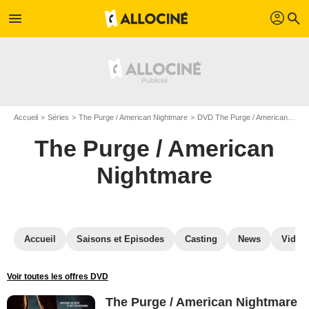
profil
menu
search
Accueil
Séries
The Purge / American Nightmare
DVD The Purge / American Nightmare
The Purge / American
Nightmare
Accueil
Saisons et Episodes
Casting
News
Vidéo
Voir toutes les offres DVD
The Purge / American Nightmare