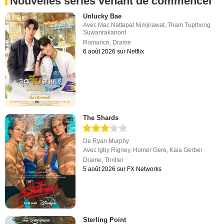
Nouvelles séries venant de commencer
Unlucky Bae
Avec
Mac Nattapat Nimjirawat
,
Tham Tupthong
Suwanrakanont
Romance
,
Drame
6 août 2026 sur Netflix
The Shards
De
Ryan Murphy
Avec
Igby Rigney
,
Homer Gere
,
Kaia Gerber
Drame
,
Thriller
5 août 2026 sur FX Networks
Sterling Point