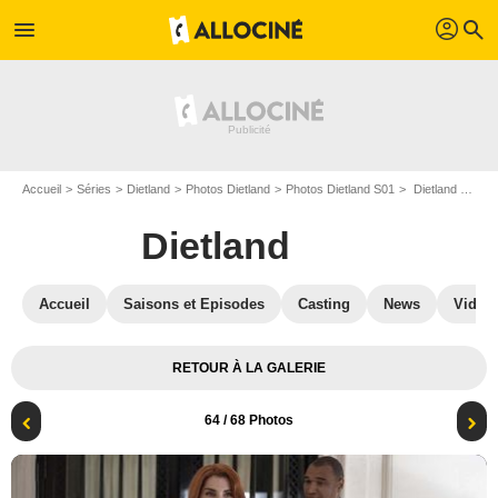
profil
menu
search
Accueil
Séries
Dietland
Photos Dietland
Photos Dietland S01
Dietland - Saison 1 : Photo Julianna Margulies
Dietland
Accueil
Saisons et Episodes
Casting
News
Vidéo
RETOUR À LA GALERIE
64
/ 68 Photos