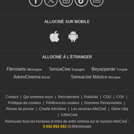
ALLOCINÉ SUR MOBILE
ALLOCINÉ À L'ÉTRANGER
Filmstarts
SensaCine
Beyazperde
Allemagne
Espagne
Turquie
AdoroCinema
Sensacine México
Brésil
Mexique
Contact
|
Qui sommes-nous
|
Recrutement
|
Publicité
|
CGU
|
CGV
|
Politique de cookies
|
Préférences cookies
|
Données Personnelles
|
Revue de presse
|
Charte d'écriture
|
Les services AlloCiné
|
Gérer Utiq
|
©AlloCiné
Retrouvez tous les horaires et infos de votre cinéma sur le numéro AlloCiné :
0 892 892 892
(0,90€/minute)