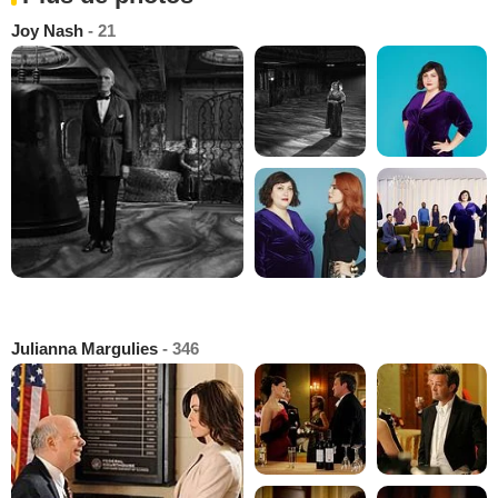
Joy Nash
- 21
Julianna Margulies
- 346