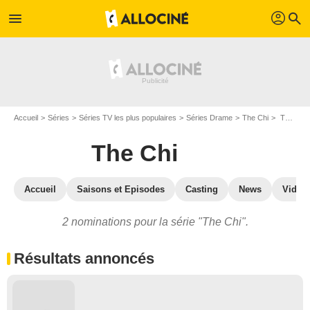
profil
menu
search
Accueil
Séries
Séries TV les plus populaires
Séries Drame
The Chi
The Chi : prix et nominations
The Chi
Accueil
Saisons et Episodes
Casting
News
Vidéo
2 nominations pour la série "The Chi".
Résultats annoncés