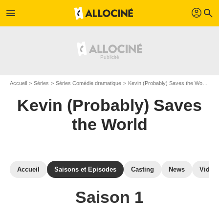
profil
menu
search
Accueil
Séries
Séries Comédie dramatique
Kevin (Probably) Saves the World
K
Kevin (Probably) Saves
the World
Accueil
Saisons et Episodes
Casting
News
Vidéo
Saison 1