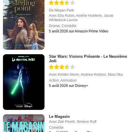
De
Megan Park
Avec
Ella Rubin
,
Amélie Hoeferle
,
Jacob
Whiteduck-Lavoie
Drame
,
Comédie
5 août 2026 sur Amazon Prime Video
Star Wars: Visions Présente - Le Neuvième
Jedi
Avec
Kimiko Glenn
,
Andrew Kishino
,
Masi Oka
Action
,
Animation
5 août 2026 sur Disney+
Le Magasin
Avec
Zoé Pinelli
,
Siméon Ruff
Comédie