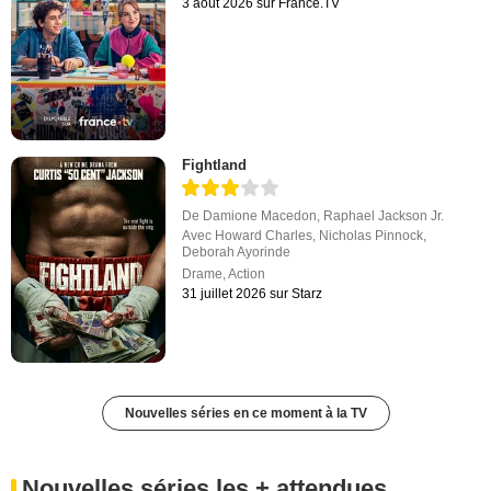
3 août 2026 sur France.TV
Fightland
De
Damione Macedon
,
Raphael Jackson Jr.
Avec
Howard Charles
,
Nicholas Pinnock
,
Deborah Ayorinde
Drame
,
Action
31 juillet 2026 sur Starz
Nouvelles séries en ce moment à la TV
Nouvelles séries les + attendues