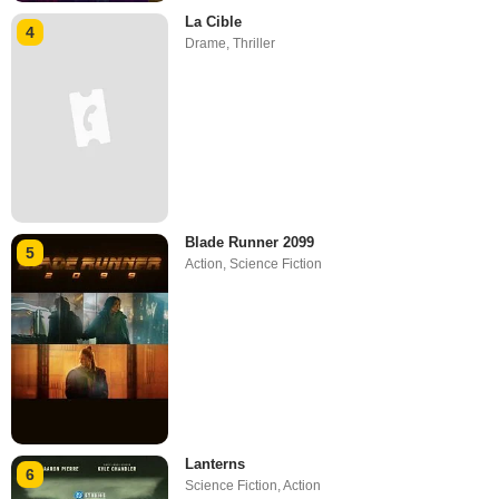
La Cible
4
Drame
,
Thriller
Blade Runner 2099
5
Action
,
Science Fiction
Lanterns
6
Science Fiction
,
Action