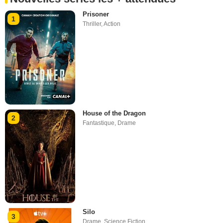
Prisoner
1
Thriller
,
Action
House of the Dragon
2
Fantastique
,
Drame
Silo
3
Drame
,
Science Fiction