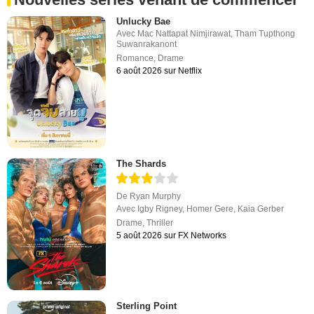
Unlucky Bae
Avec
Mac Nattapat Nimjirawat
,
Tham Tupthong
Suwanrakanont
Romance
,
Drame
6 août 2026 sur Netflix
The Shards
De
Ryan Murphy
Avec
Igby Rigney
,
Homer Gere
,
Kaia Gerber
Drame
,
Thriller
5 août 2026 sur FX Networks
Sterling Point