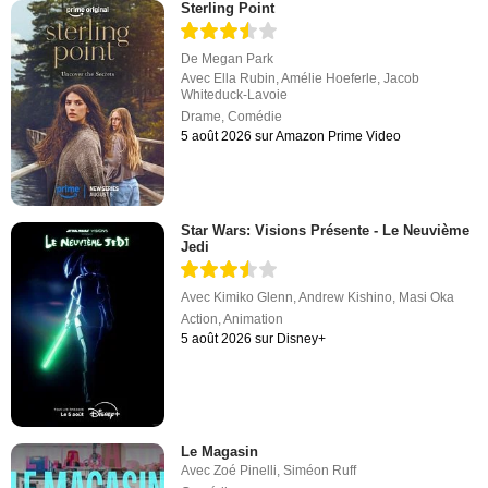
Sterling Point
De
Megan Park
Avec
Ella Rubin
,
Amélie Hoeferle
,
Jacob
Whiteduck-Lavoie
Drame
,
Comédie
5 août 2026 sur Amazon Prime Video
Star Wars: Visions Présente - Le Neuvième
Jedi
Avec
Kimiko Glenn
,
Andrew Kishino
,
Masi Oka
Action
,
Animation
5 août 2026 sur Disney+
Le Magasin
Avec
Zoé Pinelli
,
Siméon Ruff