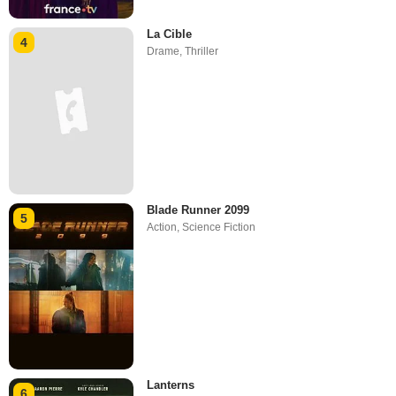
La Cible
4
Drame
,
Thriller
Blade Runner 2099
5
Action
,
Science Fiction
Lanterns
6