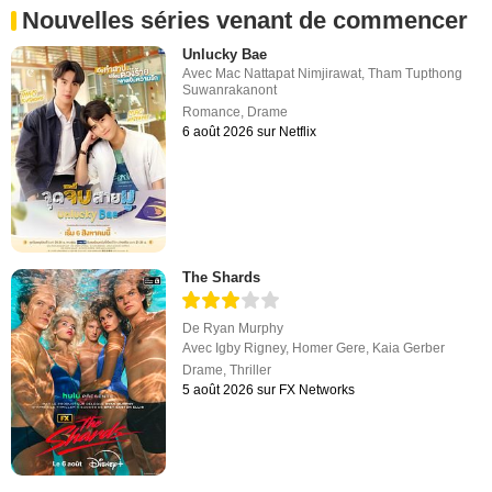
Nouvelles séries venant de commencer
Unlucky Bae
Avec
Mac Nattapat Nimjirawat
,
Tham Tupthong
Suwanrakanont
Romance
,
Drame
6 août 2026 sur Netflix
The Shards
De
Ryan Murphy
Avec
Igby Rigney
,
Homer Gere
,
Kaia Gerber
Drame
,
Thriller
5 août 2026 sur FX Networks