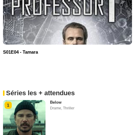
S01E04 - Tamara
Séries les + attendues
Below
1
Drame
,
Thriller