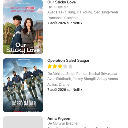
Our Sticky Love
De
Ji-Hye Mo
Avec
Hae-in Jung
,
Ha Young
,
Seo Jung-Yeon
Romance
,
Comédie
7 août 2026 sur Netflix
Operation Safed Saagar
De
Abhijeet Singh Parmar
,
Kushal Srivastava
Avec
Siddharth
,
Jimmy Shergill
,
Abhay Verma
Action
,
Drame
7 août 2026 sur Netflix
Anna Pigeon
De
Morwyn Brebner