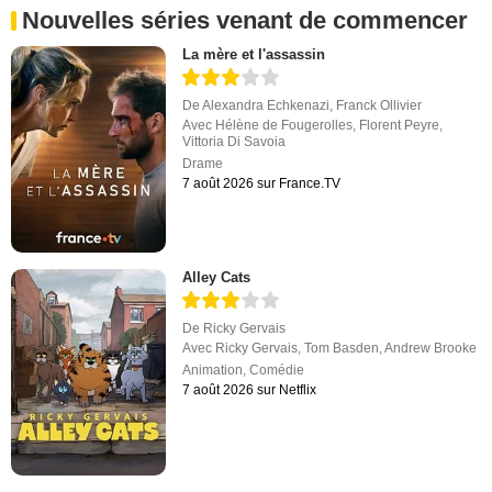
Nouvelles séries venant de commencer
La mère et l'assassin
De
Alexandra Echkenazi
,
Franck Ollivier
Avec
Hélène de Fougerolles
,
Florent Peyre
,
Vittoria Di Savoia
Drame
7 août 2026 sur France.TV
Alley Cats
De
Ricky Gervais
Avec
Ricky Gervais
,
Tom Basden
,
Andrew Brooke
Animation
,
Comédie
7 août 2026 sur Netflix