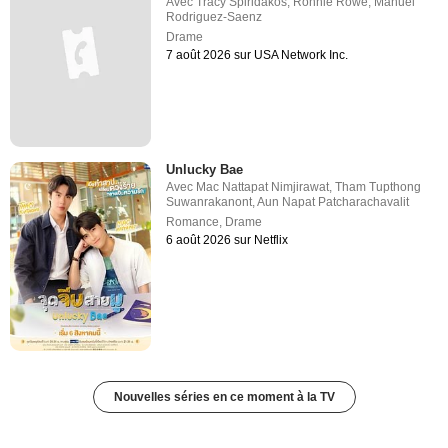
Avec
Tracy Spiridakos
,
Ronnie Rowe
,
Manuel
Rodriguez-Saenz
Drame
7 août 2026 sur USA Network Inc.
Unlucky Bae
Avec
Mac Nattapat Nimjirawat
,
Tham Tupthong
Suwanrakanont
,
Aun Napat Patcharachavalit
Romance
,
Drame
6 août 2026 sur Netflix
Nouvelles séries en ce moment à la TV