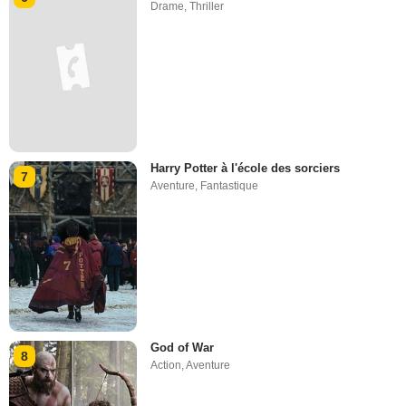
Drame
,
Thriller
Harry Potter à l'école des sorciers
7
Aventure
,
Fantastique
God of War
8
Action
,
Aventure