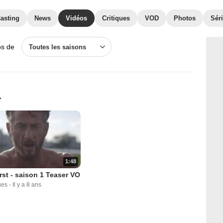
asting
News
Vidéos
Critiques
VOD
Photos
Séri
os de
Toutes les saisons
1
1:48
rst - saison 1 Teaser VO
ues
-
Il y a 8 ans