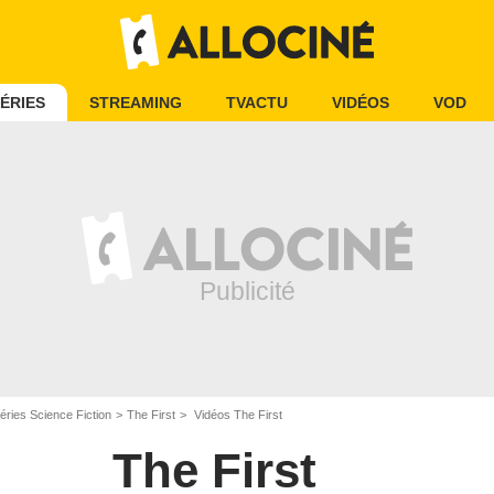
ÉRIES
STREAMING
TVACTU
VIDÉOS
VOD
éries Science Fiction
The First
Vidéos The First
The First