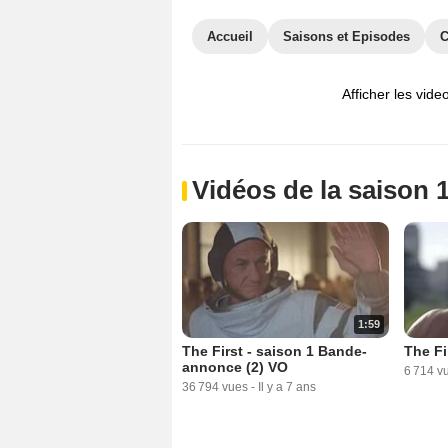
Accueil
Saisons et Episodes
C
Afficher les vide
Vidéos de la saison 
1:59
The First - saison 1 Bande-
The Fi
annonce (2) VO
6 714 v
36 794 vues
-
Il y a 7 ans