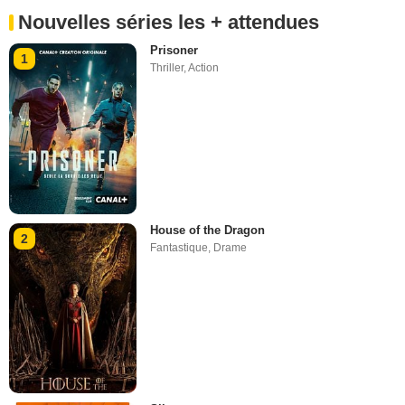
Nouvelles séries les + attendues
Prisoner
1
Thriller
,
Action
House of the Dragon
2
Fantastique
,
Drame