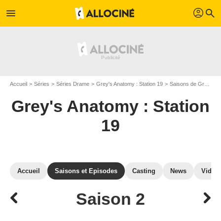
profil
menu
search
Accueil
Séries
Séries Drame
Grey's Anatomy : Station 19
Saisons de Grey's Anatomy : Station 19
Grey's Anatomy : Station
19
Accueil
Saisons et Episodes
Casting
News
Vidéo
Saison 2