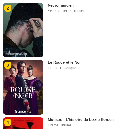
Neuromancien
2
Science Fiction
,
Thriller
Le Rouge et le Noir
3
Drame
,
Historique
Monstre : L'histoire de Lizzie Borden
4
Drame
,
Thriller