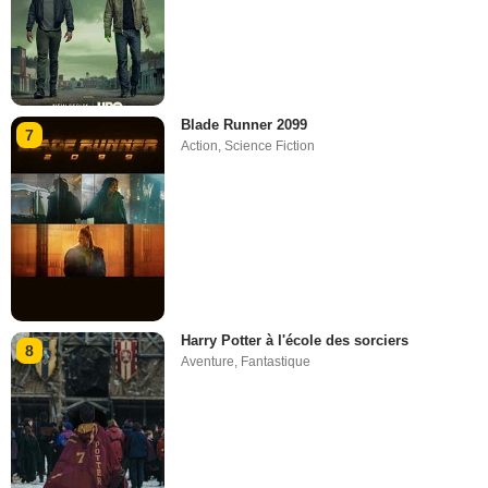
Blade Runner 2099
7
Action
,
Science Fiction
Harry Potter à l'école des sorciers
8
Aventure
,
Fantastique