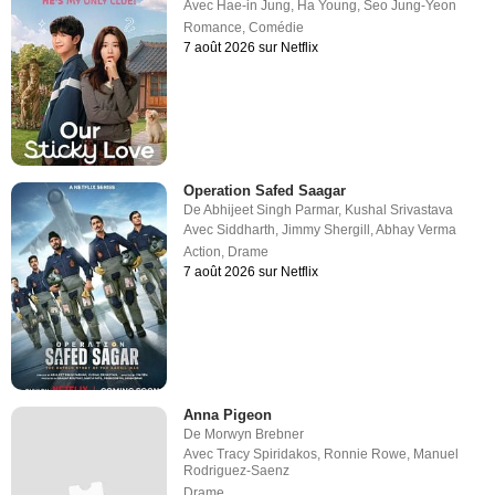
Avec
Hae-in Jung
,
Ha Young
,
Seo Jung-Yeon
Romance
,
Comédie
7 août 2026 sur Netflix
Operation Safed Saagar
De
Abhijeet Singh Parmar
,
Kushal Srivastava
Avec
Siddharth
,
Jimmy Shergill
,
Abhay Verma
Action
,
Drame
7 août 2026 sur Netflix
Anna Pigeon
De
Morwyn Brebner
Avec
Tracy Spiridakos
,
Ronnie Rowe
,
Manuel
Rodriguez-Saenz
Drame