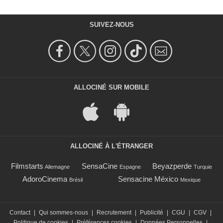
SUIVEZ-NOUS
ALLOCINÉ SUR MOBILE
ALLOCINÉ À L'ÉTRANGER
Filmstarts
SensaCine
Beyazperde
Allemagne
Espagne
Turquie
AdoroCinema
Sensacine México
Brésil
Mexique
Contact
|
Qui sommes-nous
|
Recrutement
|
Publicité
|
CGU
|
CGV
|
Politique de cookies
|
Préférences cookies
|
Données Personnelles
|