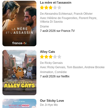
La mère et l'assassin
De
Alexandra Echkenazi
,
Franck Ollivier
Avec
Hélène de Fougerolles
,
Florent Peyre
,
Vittoria Di Savoia
Drame
7 août 2026 sur France.TV
Alley Cats
De
Ricky Gervais
Avec
Ricky Gervais
,
Tom Basden
,
Andrew Brooke
Animation
,
Comédie
7 août 2026 sur Netflix
Our Sticky Love
De
Ji-Hye Mo