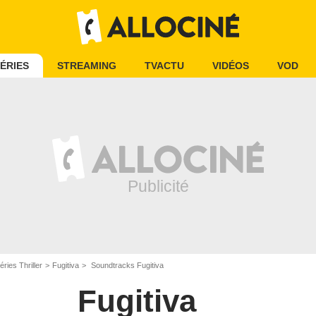
ÉRIES
STREAMING
TVACTU
VIDÉOS
VOD
éries Thriller
Fugitiva
Soundtracks Fugitiva
Fugitiva