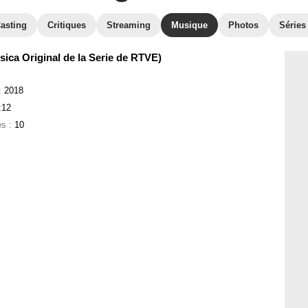
asting
Critiques
Streaming
Musique
Photos
Séries
sica Original de la Serie de RTVE)
:
2018
:12
es :
10