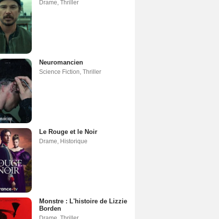
Drame
,
Thriller
Neuromancien
Science Fiction
,
Thriller
Le Rouge et le Noir
Drame
,
Historique
Monstre : L'histoire de Lizzie
Borden
Drame
,
Thriller