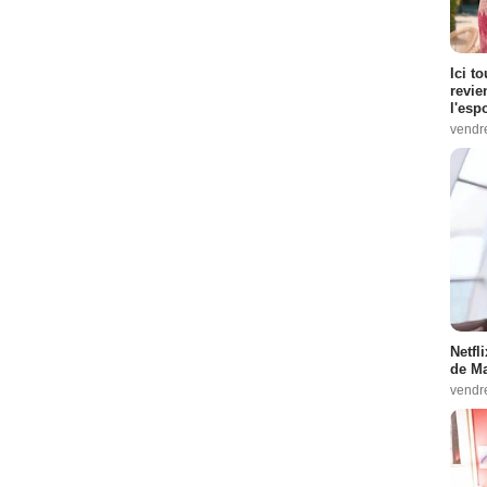
Ici t
revie
l'esp
vendr
Netfl
de Ma
vendr