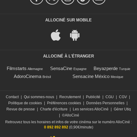
ALLOCINÉ SUR MOBILE
ALLOCINÉ À L'ÉTRANGER
Filmstarts
SensaCine
Beyazperde
Allemagne
Espagne
Turquie
AdoroCinema
Sensacine México
Brésil
Mexique
Contact
|
Qui sommes-nous
|
Recrutement
|
Publicité
|
CGU
|
CGV
|
Politique de cookies
|
Préférences cookies
|
Données Personnelles
|
Revue de presse
|
Charte d'écriture
|
Les services AlloCiné
|
Gérer Utiq
|
©AlloCiné
Retrouvez tous les horaires et infos de votre cinéma sur le numéro AlloCiné :
0 892 892 892
(0,90€/minute)