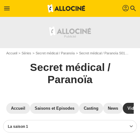
profil
menu
search
Accueil
Séries
Secret médical / Paranoïa
Secret médical / Paranoïa S01
Vidéos
Secret médical /
Paranoïa
Accueil
Saisons et Episodes
Casting
News
Vidéo
La saison 1