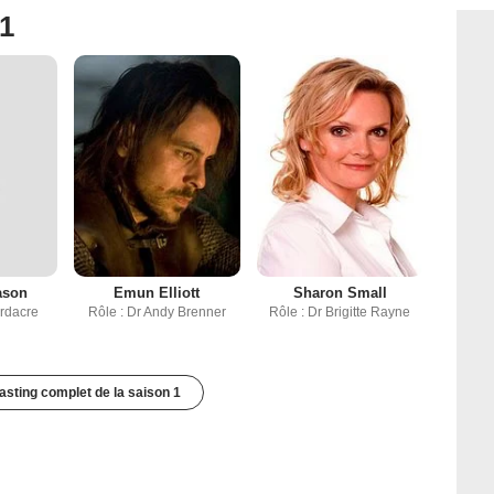
 1
ason
Emun Elliott
Sharon Small
ardacre
Rôle : Dr Andy Brenner
Rôle : Dr Brigitte Rayne
casting complet de la saison 1