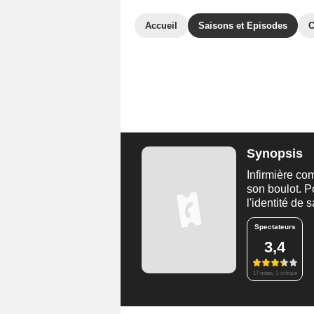
Accueil
Saisons et Episodes
C
Synopsis
Infirmière co
son boulot. P
l'identité de
Spectateurs
3,4
17 notes, 1 critique