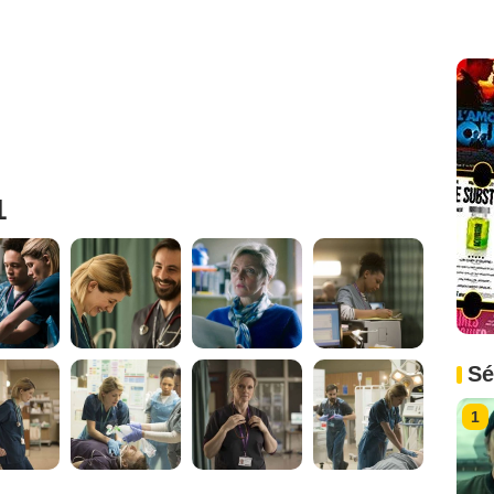
1
Sé
1