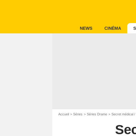
NEWS
CINÉMA
S
Accueil
Séries
Séries Drame
Secret médical /
Sec