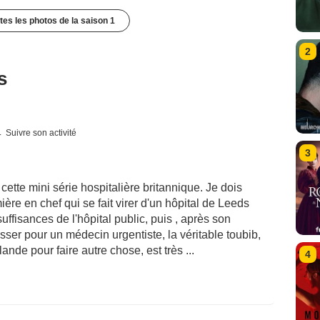
utes les photos de la saison 1
2
s
Suivre son activité
3
cette mini série hospitalière britannique. Je dois
mière en chef qui se fait virer d'un hôpital de Leeds
uffisances de l'hôpital public, puis , après son
er pour un médecin urgentiste, la véritable toubib,
nde pour faire autre chose, est très ...
4