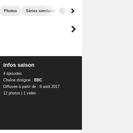
Photos
Séries similaires
Infos saison
4 épisodes
Chaîne d'origine :
BBC
Diffusée à partir de : 8 août 2017
12 photos
|
1 vidéo