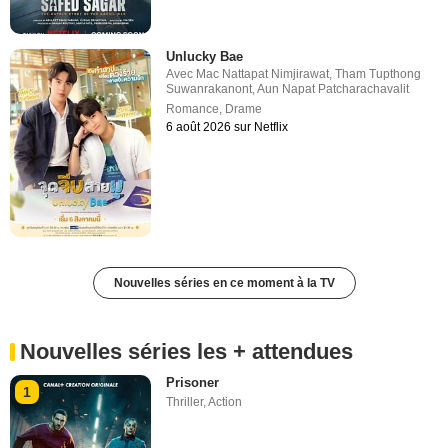
Unlucky Bae
Avec
Mac Nattapat Nimjirawat
,
Tham Tupthong
Suwanrakanont
,
Aun Napat Patcharachavalit
Romance
,
Drame
6 août 2026 sur Netflix
Nouvelles séries en ce moment à la TV
Nouvelles séries les + attendues
Prisoner
1
Thriller
,
Action