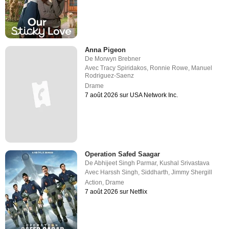
Anna Pigeon
De
Morwyn Brebner
Avec
Tracy Spiridakos
,
Ronnie Rowe
,
Manuel
Rodriguez-Saenz
Drame
7 août 2026 sur USA Network Inc.
Operation Safed Saagar
De
Abhijeet Singh Parmar
,
Kushal Srivastava
Avec
Harssh Singh
,
Siddharth
,
Jimmy Shergill
Action
,
Drame
7 août 2026 sur Netflix