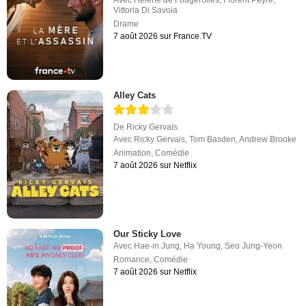
Avec
Hélène de Fougerolles
,
Florent Peyre
,
Vittoria Di Savoia
Drame
7 août 2026 sur France.TV
Alley Cats
De
Ricky Gervais
Avec
Ricky Gervais
,
Tom Basden
,
Andrew Brooke
Animation
,
Comédie
7 août 2026 sur Netflix
Our Sticky Love
Avec
Hae-in Jung
,
Ha Young
,
Seo Jung-Yeon
Romance
,
Comédie
7 août 2026 sur Netflix