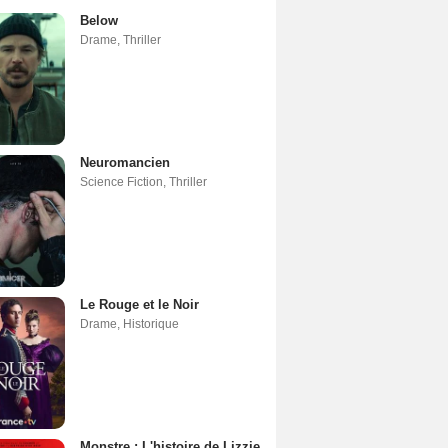
Below
Drame
,
Thriller
Neuromancien
Science Fiction
,
Thriller
Le Rouge et le Noir
Drame
,
Historique
Monstre : L'histoire de Lizzie