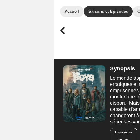
Accueil
Saisons et Episodes
C
Synopsis
Le monde appa
erratiques e
emprisonnés 
monter une ré
disparu. Mais 
capable d’ané
changeront à 
sérieuses vo
Spectateurs