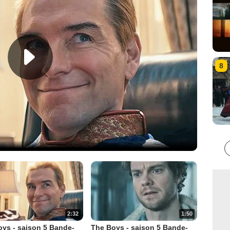
8
2:32
1:50
ys - saison 5 Bande-
The Boys - saison 5 Bande-