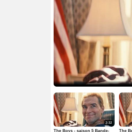
2:32
The Boys - saison 5 Bande-
The Bo