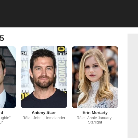
 5
id
Antony Starr
Erin Moriarty
ughie"
Rôle : John , Homelander
Rôle : Annie January ,
Jr
Starlight