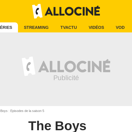
ÉRIES
STREAMING
TVACTU
VIDÉOS
VOD
Boys : Episodes de la saison 5
The Boys