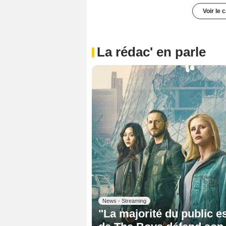
Voir le 
La rédac' en parle
News - Streaming
"La majorité du public es