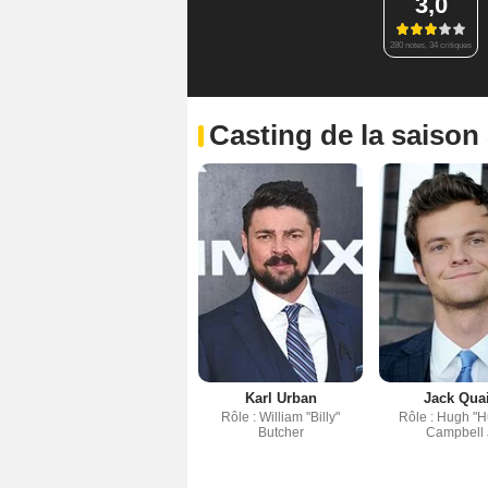
3,0
280 notes, 34 critiques
Casting de la saison
Karl Urban
Jack Qua
Rôle : William "Billy"
Rôle : Hugh "H
Butcher
Campbell 