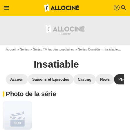
profil
menu
search
Accueil
Séries
Séries TV les plus populaires
Séries Comédie
Insatiable
Photo
Insatiable
Accueil
Saisons et Episodes
Casting
News
Photo
Photo de la série