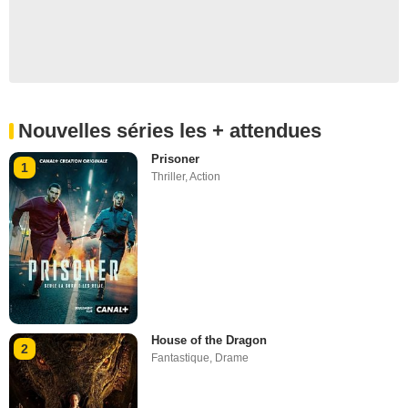
Nouvelles séries les + attendues
Prisoner
1
Thriller
,
Action
House of the Dragon
2
Fantastique
,
Drame