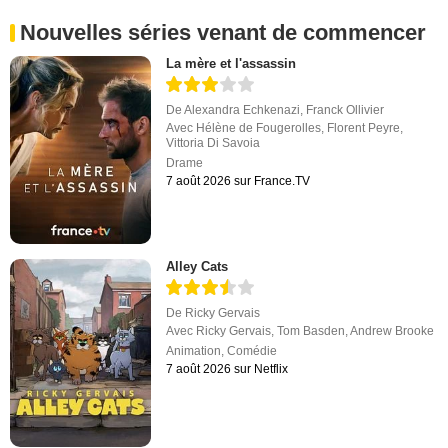
Nouvelles séries venant de commencer
La mère et l'assassin
De
Alexandra Echkenazi
,
Franck Ollivier
Avec
Hélène de Fougerolles
,
Florent Peyre
,
Vittoria Di Savoia
Drame
7 août 2026 sur France.TV
Alley Cats
De
Ricky Gervais
Avec
Ricky Gervais
,
Tom Basden
,
Andrew Brooke
Animation
,
Comédie
7 août 2026 sur Netflix