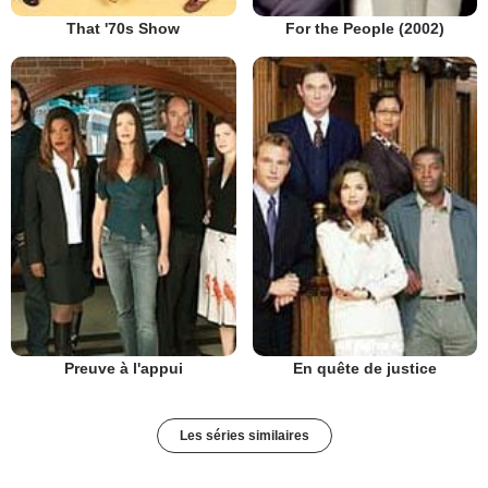
That '70s Show
For the People (2002)
Preuve à l'appui
En quête de justice
Les séries similaires