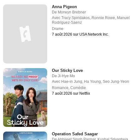
Anna Pigeon
De
Morwyn Brebner
Avec
Tracy Spiridakos
,
Ronnie Rowe
,
Manuel
Rodriguez-Saenz
Drame
7 août 2026 sur USA Network Inc.
Our Sticky Love
De
Ji-Hye Mo
Avec
Hae-in Jung
,
Ha Young
,
Seo Jung-Yeon
Romance
,
Comédie
7 août 2026 sur Netflix
Operation Safed Saagar
De
Abhijeet Singh Parmar
,
Kushal Srivastava