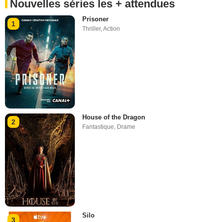
Nouvelles séries les + attendues
Prisoner
1
Thriller
,
Action
House of the Dragon
2
Fantastique
,
Drame
Silo
3