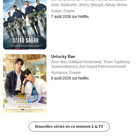
Avec
Siddharth
,
Jimmy Shergill
,
Abhay Verma
Action
,
Drame
7 août 2026 sur Netflix
Unlucky Bae
Avec
Mac Nattapat Nimjirawat
,
Tham Tupthong
Suwanrakanont
,
Aun Napat Patcharachavalit
Romance
,
Drame
6 août 2026 sur Netflix
Nouvelles séries en ce moment à la TV