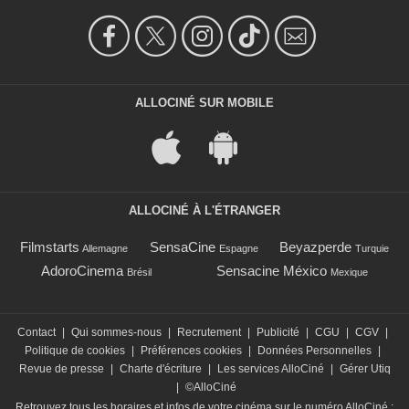
ALLOCINÉ SUR MOBILE
ALLOCINÉ À L'ÉTRANGER
Filmstarts
SensaCine
Beyazperde
Allemagne
Espagne
Turquie
AdoroCinema
Sensacine México
Brésil
Mexique
Contact
|
Qui sommes-nous
|
Recrutement
|
Publicité
|
CGU
|
CGV
|
Politique de cookies
|
Préférences cookies
|
Données Personnelles
|
Revue de presse
|
Charte d'écriture
|
Les services AlloCiné
|
Gérer Utiq
|
©AlloCiné
Retrouvez tous les horaires et infos de votre cinéma sur le numéro AlloCiné :