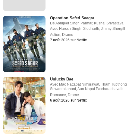
Operation Safed Saagar
De
Abhijeet Singh Parmar
,
Kushal Srivastava
Avec
Harssh Singh
,
Siddharth
,
Jimmy Shergill
Action
,
Drame
7 août 2026 sur Netflix
Unlucky Bae
Avec
Mac Nattapat Nimjirawat
,
Tham Tupthong
Suwanrakanont
,
Aun Napat Patcharachavalit
Romance
,
Drame
6 août 2026 sur Netflix