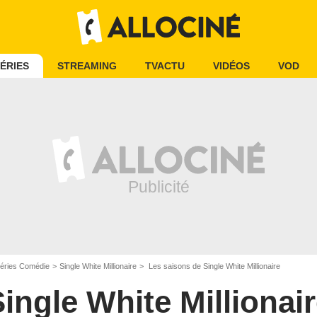
ÉRIES
STREAMING
TVACTU
VIDÉOS
VOD
éries Comédie
Single White Millionaire
Les saisons de Single White Millionaire
ingle White Millionai