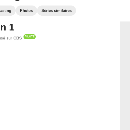
asting
Photos
Séries similaires
n 1
PILOTE
fusé sur
CBS