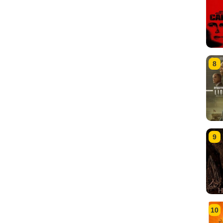
8
9
10