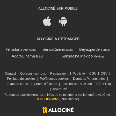
ALLOCINÉ SUR MOBILE
ALLOCINÉ À L'ÉTRANGER
Filmstarts
SensaCine
Beyazperde
Allemagne
Espagne
Turquie
AdoroCinema
Sensacine México
Brésil
Mexique
Contact
|
Qui sommes-nous
|
Recrutement
|
Publicité
|
CGU
|
CGV
|
Politique de cookies
|
Préférences cookies
|
Données Personnelles
|
Revue de presse
|
Charte d'écriture
|
Les services AlloCiné
|
Gérer Utiq
|
©AlloCiné
Retrouvez tous les horaires et infos de votre cinéma sur le numéro AlloCiné :
0 892 892 892
(0,90€/minute)