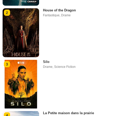
House of the Dragon
2
Fantastique
,
Drame
Silo
3
Drame
,
Science Fiction
La Petite maison dans la prairie
4