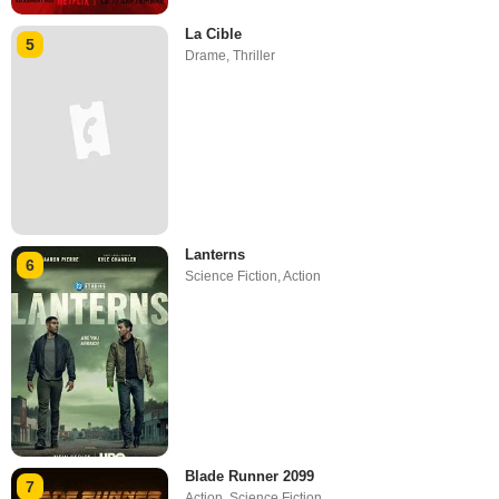
La Cible
5
Drame
,
Thriller
Lanterns
6
Science Fiction
,
Action
Blade Runner 2099
7
Action
,
Science Fiction