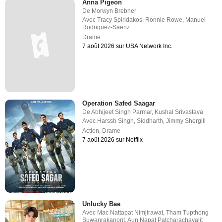
Anna Pigeon
De
Morwyn Brebner
Avec
Tracy Spiridakos
,
Ronnie Rowe
,
Manuel
Rodriguez-Saenz
Drame
7 août 2026 sur USA Network Inc.
Operation Safed Saagar
De
Abhijeet Singh Parmar
,
Kushal Srivastava
Avec
Harssh Singh
,
Siddharth
,
Jimmy Shergill
Action
,
Drame
7 août 2026 sur Netflix
Unlucky Bae
Avec
Mac Nattapat Nimjirawat
,
Tham Tupthong
Suwanrakanont
,
Aun Napat Patcharachavalit