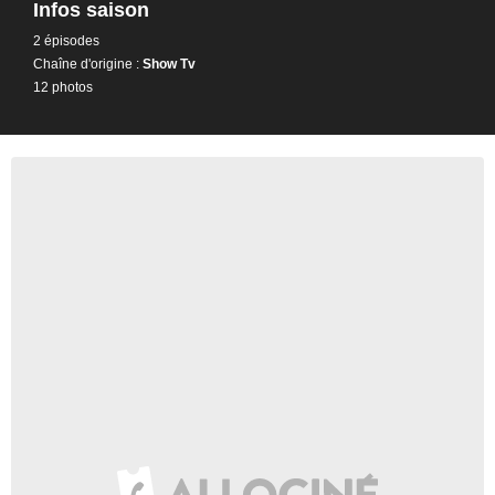
Infos saison
2 épisodes
Chaîne d'origine :
Show Tv
12 photos