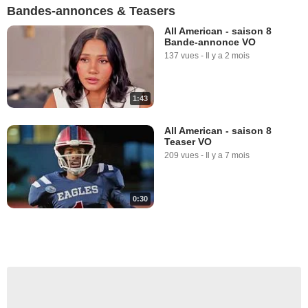
Bandes-annonces & Teasers
All American - saison 8
Bande-annonce VO
137 vues
-
Il y a 2 mois
1:43
All American - saison 8
Teaser VO
209 vues
-
Il y a 7 mois
0:30