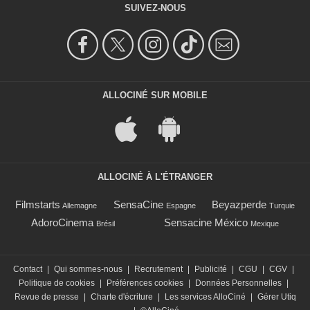
SUIVEZ-NOUS
ALLOCINÉ SUR MOBILE
ALLOCINÉ À L'ÉTRANGER
Filmstarts
SensaCine
Beyazperde
Allemagne
Espagne
Turquie
AdoroCinema
Sensacine México
Brésil
Mexique
Contact
|
Qui sommes-nous
|
Recrutement
|
Publicité
|
CGU
|
CGV
|
Politique de cookies
|
Préférences cookies
|
Données Personnelles
|
Revue de presse
|
Charte d'écriture
|
Les services AlloCiné
|
Gérer Utiq