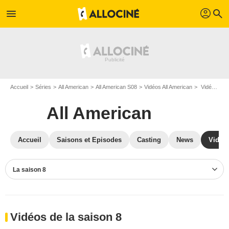
profil
menu
search
Accueil
Séries
All American
All American S08
Vidéos All American
Vidéos All American S08
All American
Accueil
Saisons et Episodes
Casting
News
Vidéo
La saison 8
Vidéos de la saison 8