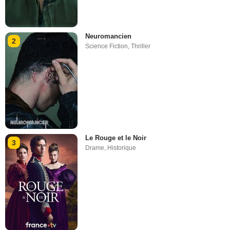
Neuromancien
2
Science Fiction
,
Thriller
Le Rouge et le Noir
3
Drame
,
Historique