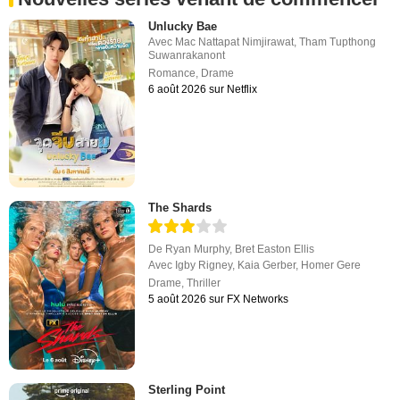
Unlucky Bae
Avec
Mac Nattapat Nimjirawat
,
Tham Tupthong
Suwanrakanont
Romance
,
Drame
6 août 2026 sur Netflix
The Shards
De
Ryan Murphy
,
Bret Easton Ellis
Avec
Igby Rigney
,
Kaia Gerber
,
Homer Gere
Drame
,
Thriller
5 août 2026 sur FX Networks
Sterling Point