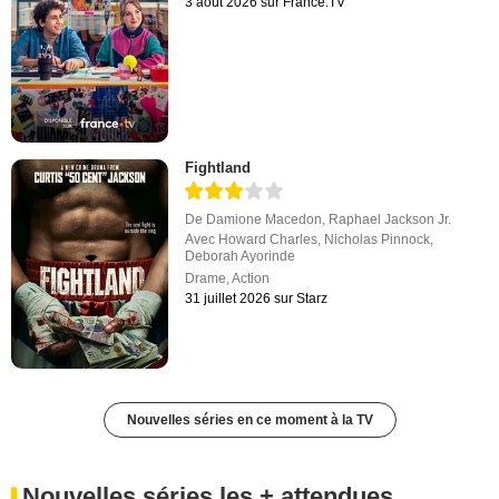
3 août 2026 sur France.TV
Fightland
De
Damione Macedon
,
Raphael Jackson Jr.
Avec
Howard Charles
,
Nicholas Pinnock
,
Deborah Ayorinde
Drame
,
Action
31 juillet 2026 sur Starz
Nouvelles séries en ce moment à la TV
Nouvelles séries les + attendues