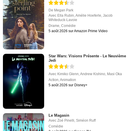
De
Megan Park
Avec
Ella Rubin
,
Amélie Hoeferle
,
Jacob
Whiteduck-Lavoie
Drame
,
Comédie
5 août 2026 sur Amazon Prime Video
Star Wars: Visions Présente - Le Neuvième
Jedi
Avec
Kimiko Glenn
,
Andrew Kishino
,
Masi Oka
Action
,
Animation
5 août 2026 sur Disney+
Le Magasin
Avec
Zoé Pinelli
,
Siméon Ruff
Comédie