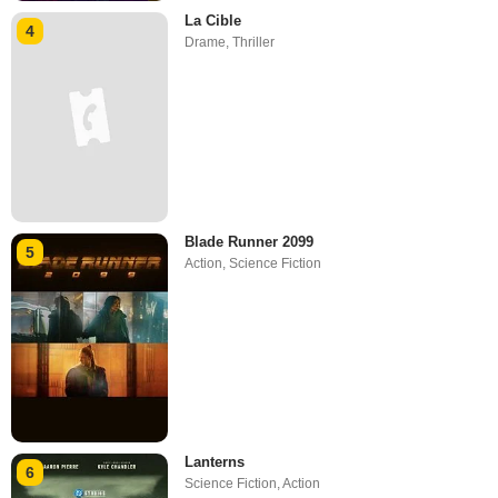
La Cible
4
Drame
,
Thriller
Blade Runner 2099
5
Action
,
Science Fiction
Lanterns
6
Science Fiction
,
Action