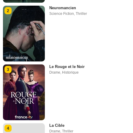
Neuromancien
2
Science Fiction
,
Thriller
Le Rouge et le Noir
3
Drame
,
Historique
La Cible
4
Drame
,
Thriller