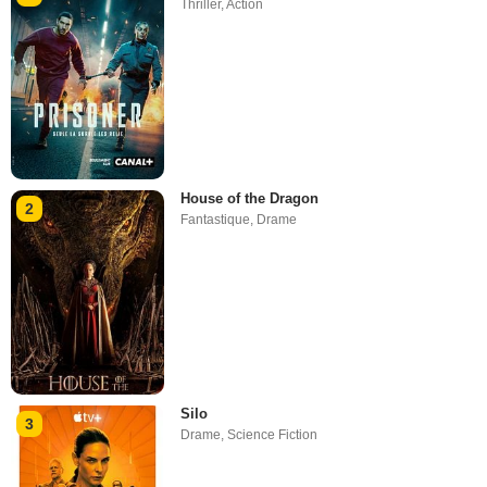
Thriller
,
Action
House of the Dragon
2
Fantastique
,
Drame
Silo
3
Drame
,
Science Fiction