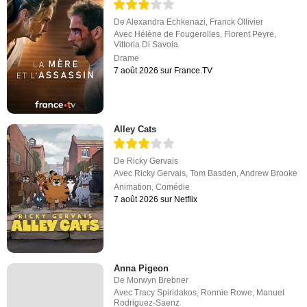
De
Alexandra Echkenazi
,
Franck Ollivier
Avec
Hélène de Fougerolles
,
Florent Peyre
,
Vittoria Di Savoia
Drame
7 août 2026 sur France.TV
Alley Cats
De
Ricky Gervais
Avec
Ricky Gervais
,
Tom Basden
,
Andrew Brooke
Animation
,
Comédie
7 août 2026 sur Netflix
Anna Pigeon
De
Morwyn Brebner
Avec
Tracy Spiridakos
,
Ronnie Rowe
,
Manuel
Rodriguez-Saenz