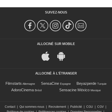
SUIVEZ-NOUS
ALLOCINÉ SUR MOBILE
ALLOCINÉ À L'ÉTRANGER
Filmstarts
SensaCine
Beyazperde
Allemagne
Espagne
Turquie
AdoroCinema
Sensacine México
Brésil
Mexique
Contact
|
Qui sommes-nous
|
Recrutement
|
Publicité
|
CGU
|
CGV
|
Politique de cookies
|
Préférences cookies
|
Données Personnelles
|