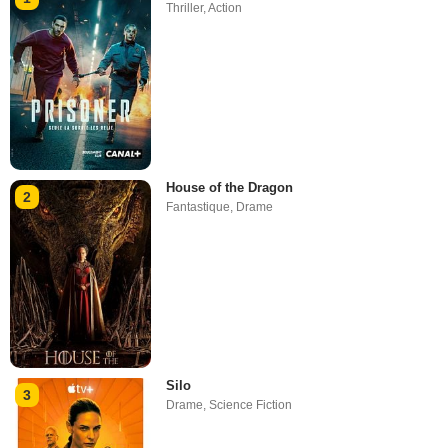
Thriller
,
Action
House of the Dragon
2
Fantastique
,
Drame
Silo
3
Drame
,
Science Fiction