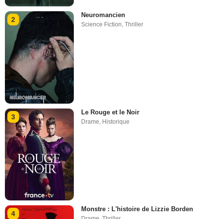
Neuromancien
2
Science Fiction
,
Thriller
Le Rouge et le Noir
3
Drame
,
Historique
Monstre : L'histoire de Lizzie Borden
4
Drame
,
Thriller