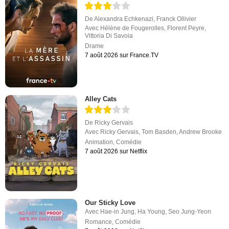
De
Alexandra Echkenazi
,
Franck Ollivier
Avec
Hélène de Fougerolles
,
Florent Peyre
,
Vittoria Di Savoia
Drame
7 août 2026 sur France.TV
Alley Cats
De
Ricky Gervais
Avec
Ricky Gervais
,
Tom Basden
,
Andrew Brooke
Animation
,
Comédie
7 août 2026 sur Netflix
Our Sticky Love
Avec
Hae-in Jung
,
Ha Young
,
Seo Jung-Yeon
Romance
,
Comédie