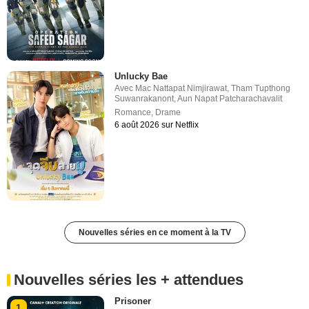
Unlucky Bae
Avec
Mac Nattapat Nimjirawat
,
Tham Tupthong
Suwanrakanont
,
Aun Napat Patcharachavalit
Romance
,
Drame
6 août 2026 sur Netflix
Nouvelles séries en ce moment à la TV
Nouvelles séries les + attendues
Prisoner
1