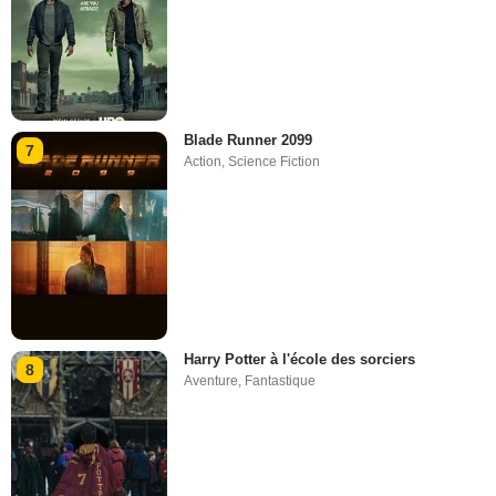
Blade Runner 2099
7
Action
,
Science Fiction
Harry Potter à l'école des sorciers
8
Aventure
,
Fantastique