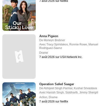
7 août 2026 sur Netflix
Anna Pigeon
De
Morwyn Brebner
Avec
Tracy Spiridakos
,
Ronnie Rowe
,
Manuel
Rodriguez-Saenz
Drame
7 août 2026 sur USA Network Inc.
Operation Safed Saagar
De
Abhijeet Singh Parmar
,
Kushal Srivastava
Avec
Harssh Singh
,
Siddharth
,
Jimmy Shergill
Action
,
Drame
7 août 2026 sur Netflix