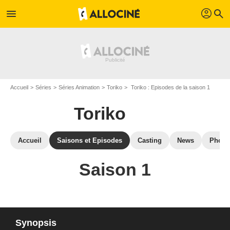
profil
menu
search
Accueil
Séries
Séries Animation
Toriko
Toriko : Episodes de la saison 1
Toriko
Accueil
Saisons et Episodes
Casting
News
Photo
Saison 1
Synopsis