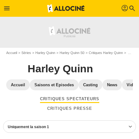
profil
menu
search
Accueil
Séries
Harley Quinn
Harley Quinn S0
Critiques Harley Quinn
Avis Harley Quinn S1
Harley Quinn
Accueil
Saisons et Episodes
Casting
News
Vidéo
CRITIQUES SPECTATEURS
CRITIQUES PRESSE
Uniquement la saison 1