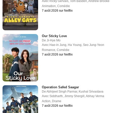
Avec
Ricky Gervais
,
Tom Basden
,
Andrew Brooke
Animation
,
Comédie
7 août 2026 sur Netflix
Our Sticky Love
De
Ji-Hye Mo
Avec
Hae-in Jung
,
Ha Young
,
Seo Jung-Yeon
Romance
,
Comédie
7 août 2026 sur Netflix
Operation Safed Saagar
De
Abhijeet Singh Parmar
,
Kushal Srivastava
Avec
Siddharth
,
Jimmy Shergill
,
Abhay Verma
Action
,
Drame
7 août 2026 sur Netflix