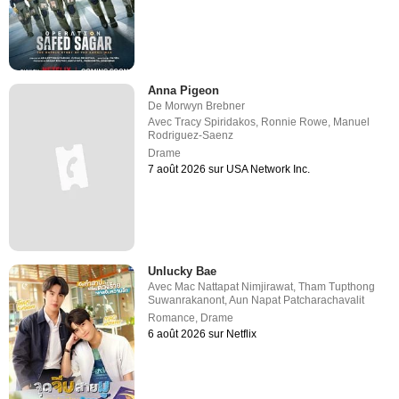
Anna Pigeon
De
Morwyn Brebner
Avec
Tracy Spiridakos
,
Ronnie Rowe
,
Manuel
Rodriguez-Saenz
Drame
7 août 2026 sur USA Network Inc.
Unlucky Bae
Avec
Mac Nattapat Nimjirawat
,
Tham Tupthong
Suwanrakanont
,
Aun Napat Patcharachavalit
Romance
,
Drame
6 août 2026 sur Netflix