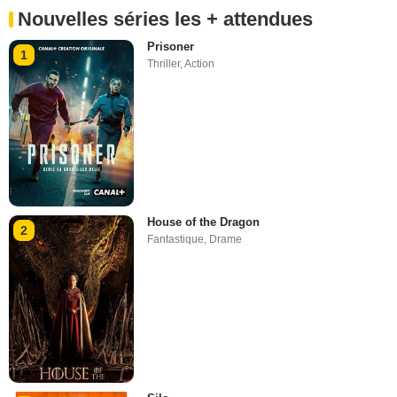
Nouvelles séries les + attendues
Prisoner
1
Thriller
,
Action
House of the Dragon
2
Fantastique
,
Drame