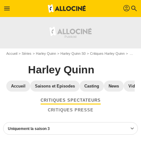
profil
menu
search
Accueil
Séries
Harley Quinn
Harley Quinn S0
Critiques Harley Quinn
Avis Harley Quinn S3
Harley Quinn
Accueil
Saisons et Episodes
Casting
News
Vidéo
CRITIQUES SPECTATEURS
CRITIQUES PRESSE
Uniquement la saison 3