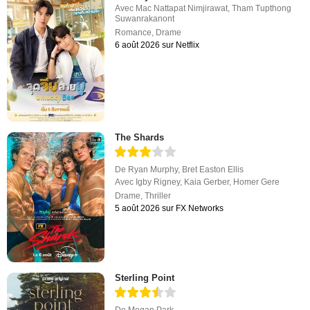
Avec
Mac Nattapat Nimjirawat
,
Tham Tupthong
Suwanrakanont
Romance
,
Drame
6 août 2026 sur Netflix
The Shards
De
Ryan Murphy
,
Bret Easton Ellis
Avec
Igby Rigney
,
Kaia Gerber
,
Homer Gere
Drame
,
Thriller
5 août 2026 sur FX Networks
Sterling Point