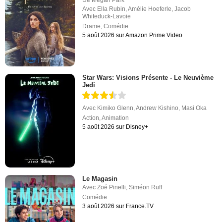
De
Megan Park
Avec
Ella Rubin
,
Amélie Hoeferle
,
Jacob
Whiteduck-Lavoie
Drame
,
Comédie
5 août 2026 sur Amazon Prime Video
Star Wars: Visions Présente - Le Neuvième
Jedi
Avec
Kimiko Glenn
,
Andrew Kishino
,
Masi Oka
Action
,
Animation
5 août 2026 sur Disney+
Le Magasin
Avec
Zoé Pinelli
,
Siméon Ruff
Comédie
3 août 2026 sur France.TV