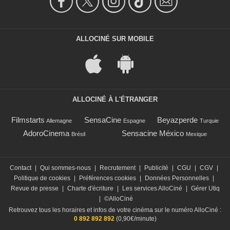
ALLOCINÉ SUR MOBILE
ALLOCINÉ À L'ÉTRANGER
Filmstarts
SensaCine
Beyazperde
Allemagne
Espagne
Turquie
AdoroCinema
Sensacine México
Brésil
Mexique
Contact
|
Qui sommes-nous
|
Recrutement
|
Publicité
|
CGU
|
CGV
|
Politique de cookies
|
Préférences cookies
|
Données Personnelles
|
Revue de presse
|
Charte d'écriture
|
Les services AlloCiné
|
Gérer Utiq
|
©AlloCiné
Retrouvez tous les horaires et infos de votre cinéma sur le numéro AlloCiné :
0 892 892 892
(0,90€/minute)