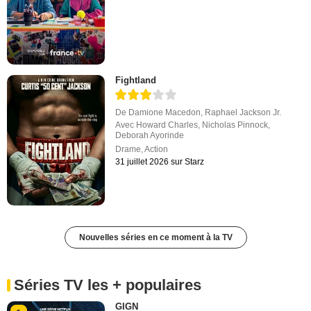
Fightland
De
Damione Macedon
,
Raphael Jackson Jr.
Avec
Howard Charles
,
Nicholas Pinnock
,
Deborah Ayorinde
Drame
,
Action
31 juillet 2026 sur Starz
Nouvelles séries en ce moment à la TV
Séries TV les + populaires
GIGN