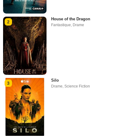
House of the Dragon
2
Fantastique
,
Drame
Silo
3
Drame
,
Science Fiction