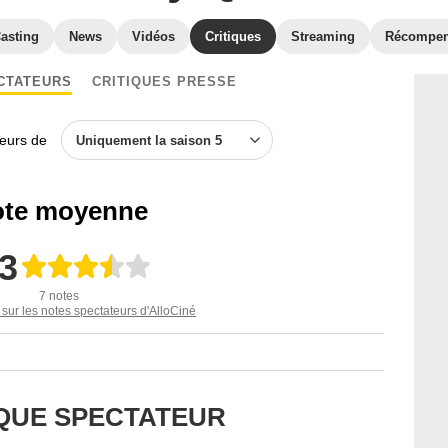
asting
News
Vidéos
Critiques
Streaming
Récompe
CTATEURS
CRITIQUES PRESSE
teurs de
Uniquement la saison 5
te moyenne
,3
7 notes
 sur les notes spectateurs d'AlloCiné
IQUE SPECTATEUR