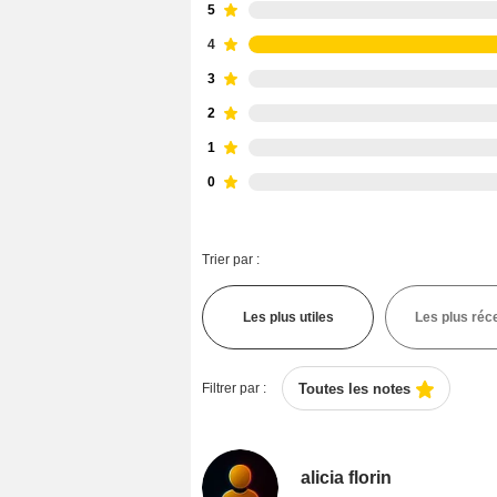
5
4
3
2
1
0
Trier par :
Les plus utiles
Les plus réc
Filtrer par :
Toutes les notes
alicia florin