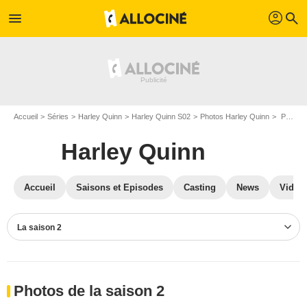
profil
menu
search
Accueil
Séries
Harley Quinn
Harley Quinn S02
Photos Harley Quinn
Photos Harley Quinn S02
Harley Quinn
Accueil
Saisons et Episodes
Casting
News
Vidéo
La saison 2
Photos de la saison 2