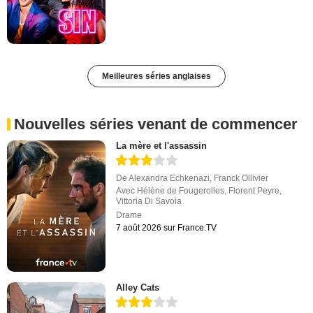
Meilleures séries anglaises
Nouvelles séries venant de commencer
La mère et l'assassin
De
Alexandra Echkenazi
,
Franck Ollivier
Avec
Hélène de Fougerolles
,
Florent Peyre
,
Vittoria Di Savoia
Drame
7 août 2026 sur France.TV
Alley Cats