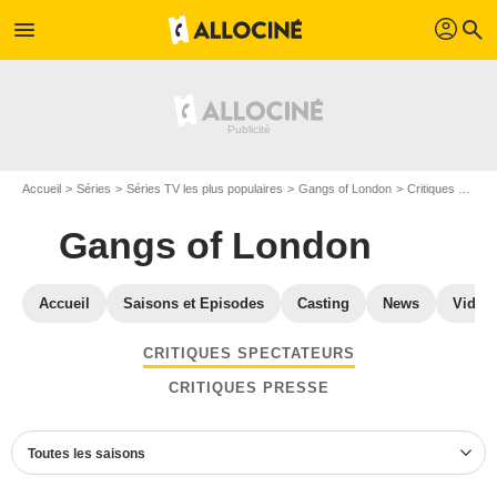
profil
menu
search
Accueil
Séries
Séries TV les plus populaires
Gangs of London
Critiques Gangs of London
Gangs of London
Accueil
Saisons et Episodes
Casting
News
Vidéo
CRITIQUES SPECTATEURS
CRITIQUES PRESSE
Toutes les saisons