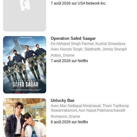
7 août 2026 sur USA Network Inc.
Operation Safed Saagar
De
Abhijeet Singh Parmar
,
Kushal Srivastava
Avec
Harssh Singh
,
Siddharth
,
Jimmy Shergill
Action
,
Drame
7 août 2026 sur Netflix
Unlucky Bae
Avec
Mac Nattapat Nimjirawat
,
Tham Tupthong
Suwanrakanont
,
Aun Napat Patcharachavalit
Romance
,
Drame
6 août 2026 sur Netflix