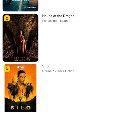
House of the Dragon
2
Fantastique
,
Drame
Silo
3
Drame
,
Science Fiction