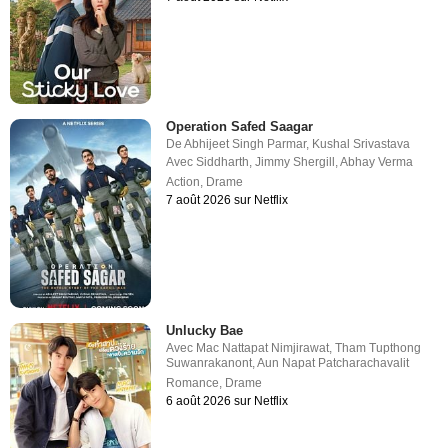
Operation Safed Saagar
De
Abhijeet Singh Parmar
,
Kushal Srivastava
Avec
Siddharth
,
Jimmy Shergill
,
Abhay Verma
Action
,
Drame
7 août 2026 sur Netflix
Unlucky Bae
Avec
Mac Nattapat Nimjirawat
,
Tham Tupthong
Suwanrakanont
,
Aun Napat Patcharachavalit
Romance
,
Drame
6 août 2026 sur Netflix