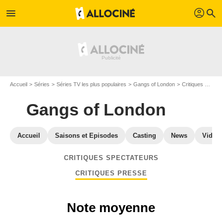
profil
menu
search
Accueil
Séries
Séries TV les plus populaires
Gangs of London
Critiques Gangs of London
Gangs of London
Accueil
Saisons et Episodes
Casting
News
Vidéo
CRITIQUES SPECTATEURS
CRITIQUES PRESSE
Note moyenne