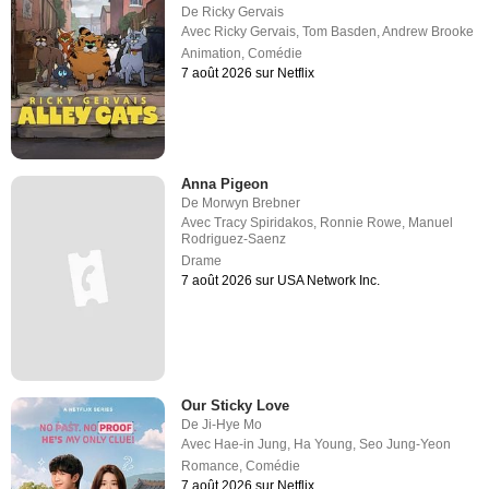
De
Ricky Gervais
Avec
Ricky Gervais
,
Tom Basden
,
Andrew Brooke
Animation
,
Comédie
7 août 2026 sur Netflix
Anna Pigeon
De
Morwyn Brebner
Avec
Tracy Spiridakos
,
Ronnie Rowe
,
Manuel
Rodriguez-Saenz
Drame
7 août 2026 sur USA Network Inc.
Our Sticky Love
De
Ji-Hye Mo
Avec
Hae-in Jung
,
Ha Young
,
Seo Jung-Yeon
Romance
,
Comédie
7 août 2026 sur Netflix