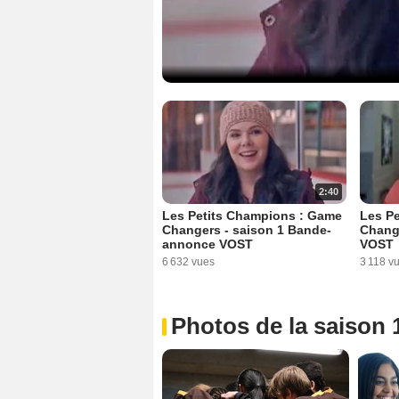
2:40
Les Petits Champions : Game
Les P
Changers - saison 1 Bande-
Change
annonce VOST
VOST
6 632 vues
3 118 v
Photos de la saison 