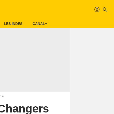
profil
search
LES INDÉS
CANAL+
n 1
 Changers