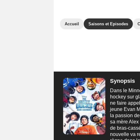
Accueil
Saisons et Episodes
C
Synopsis
Dans le Minne
hockey sur gl
ne faire appe
jeune Evan Mo
la passion de
sa mère Alex 
de bras-cassé
nouvelle va re