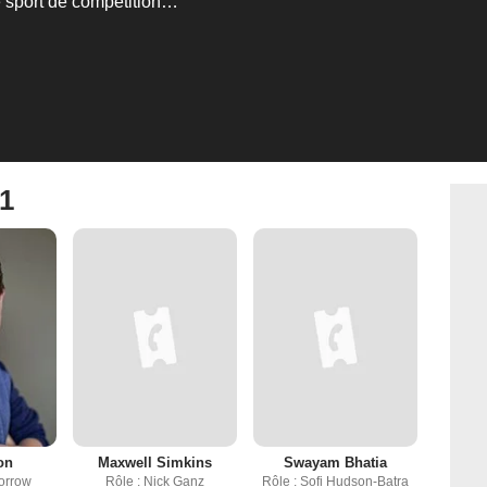
e sport de compétition…
 1
on
Maxwell Simkins
Swayam Bhatia
orrow
Rôle : Nick Ganz
Rôle : Sofi Hudson-Batra