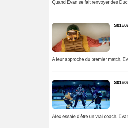
Quand Evan se fait renvoyer des Ducks
S01E02
A leur approche du premier match, E
S01E03 
Alex essaie d'être un vrai coach. Evan