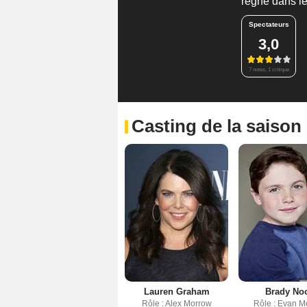
règne dans l
Spectateurs
3,0
7 notes, 1 critique
Casting de la saison
Lauren Graham
Brady No
Rôle : Alex Morrow
Rôle : Evan M