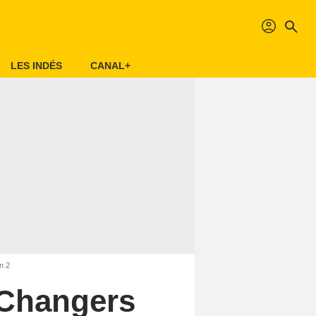
profil
search
LES INDÉS
CANAL+
n 2
 Changers