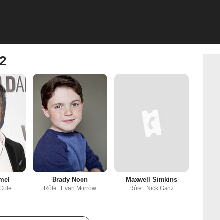
 2
mel
Brady Noon
Maxwell Simkins
 Cole
Rôle : Evan Morrow
Rôle : Nick Ganz