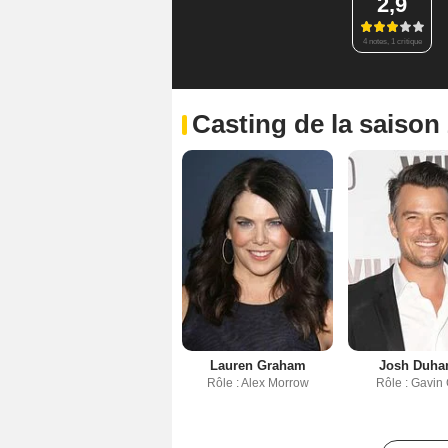
2,9
4 notes, 1 critique
Casting de la saison
Lauren Graham
Josh Duha
Rôle : Alex Morrow
Rôle : Gavin