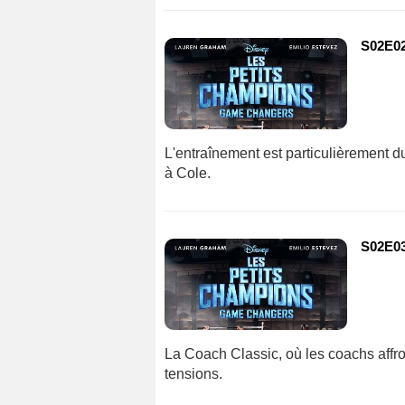
S02E02
L'entraînement est particulièrement du
à Cole.
S02E03
La Coach Classic, où les coachs affron
tensions.