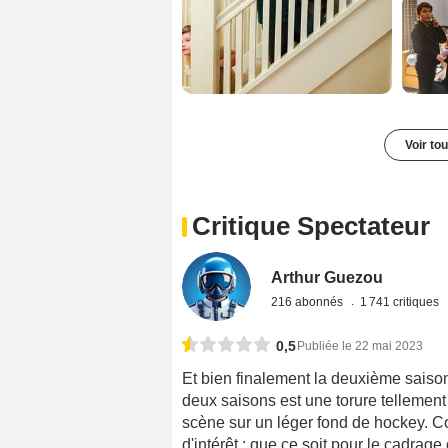
Voir to
Critique Spectateur
Arthur Guezou
216 abonnés
1 741 critiques
0,5
Publiée le 22 mai 2023
Et bien finalement la deuxième saison
deux saisons est une torure tellement 
scène sur un léger fond de hockey. Co
d'intérêt ; que ce soit pour le cadra