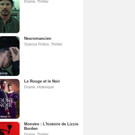
Drame
,
Thriller
Neuromancien
Science Fiction
,
Thriller
Le Rouge et le Noir
Drame
,
Historique
Monstre : L'histoire de Lizzie
Borden
Drame
,
Thriller