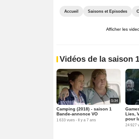
Accueil
Saisons et Episodes
C
Afficher les vide
Vidéos de la saison 
1:34
Camping (2018) - saison 1
Games 
Bande-annonce VO
Lies, 
pour l
1 633 vues
-
Il y a 7 ans
24 927 