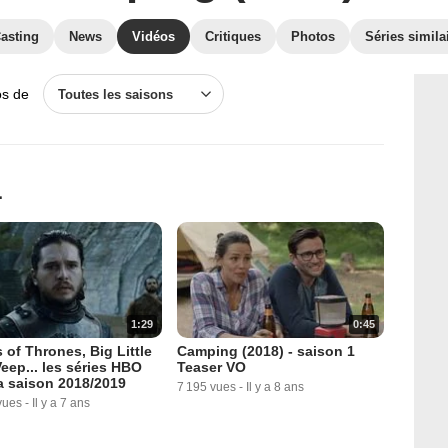
asting
News
Vidéos
Critiques
Photos
Séries simila
os de
Toutes les saisons
1
1:29
0:45
of Thrones, Big Little
Camping (2018) - saison 1
Veep... les séries HBO
Teaser VO
a saison 2018/2019
7 195 vues
-
Il y a 8 ans
vues
-
Il y a 7 ans