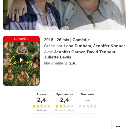
TERMINÉE
2018
|
26 min
|
Comédie
Créée par
Lena Dunham
,
Jennifer Konner
Avec
Jennifer Garner
,
David Tennant
,
Juliette Lewis
Nationalité
U.S.A.
Presse
Spectateurs
Mes amis
2,4
2,4
--
9 critiques
40 notes, 3 critiques