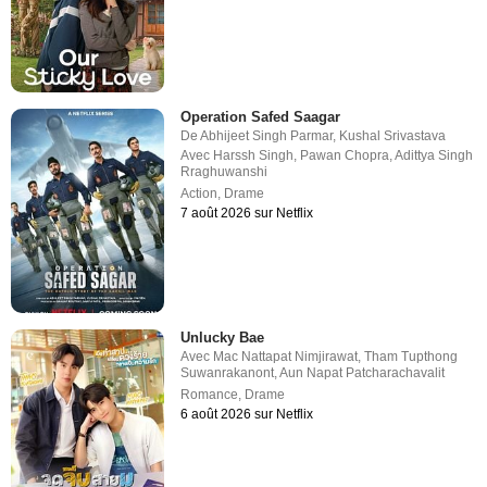
Operation Safed Saagar
De
Abhijeet Singh Parmar
,
Kushal Srivastava
Avec
Harssh Singh
,
Pawan Chopra
,
Adittya Singh
Rraghuwanshi
Action
,
Drame
7 août 2026 sur Netflix
Unlucky Bae
Avec
Mac Nattapat Nimjirawat
,
Tham Tupthong
Suwanrakanont
,
Aun Napat Patcharachavalit
Romance
,
Drame
6 août 2026 sur Netflix