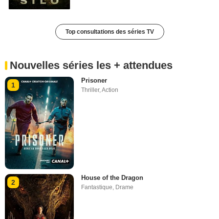
Top consultations des séries TV
Nouvelles séries les + attendues
Prisoner
1
Thriller
,
Action
House of the Dragon
2
Fantastique
,
Drame