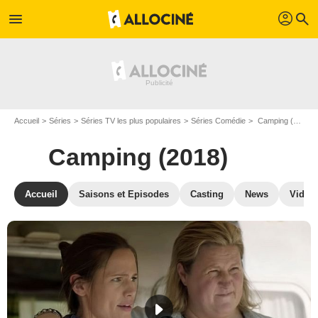
profil
menu
search
Accueil
Séries
Séries TV les plus populaires
Séries Comédie
Camping (2018)
Camping (2018)
Accueil
Saisons et Episodes
Casting
News
Vidéo