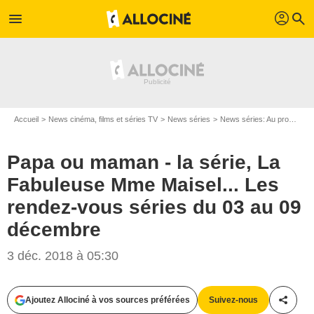
profil
menu
search
Accueil
News cinéma, films et séries TV
News séries
News séries: Au programme
Papa ou maman - la série, La
Fabuleuse Mme Maisel... Les
rendez-vous séries du 03 au 09
décembre
3 déc. 2018 à 05:30
Ajoutez Allociné à vos sources préférées
Suivez-nous
Partag