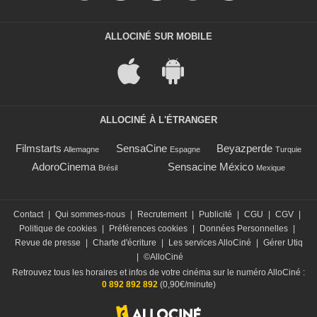
ALLOCINÉ SUR MOBILE
ALLOCINÉ À L'ÉTRANGER
Filmstarts
SensaCine
Beyazperde
Allemagne
Espagne
Turquie
AdoroCinema
Sensacine México
Brésil
Mexique
Contact
|
Qui sommes-nous
|
Recrutement
|
Publicité
|
CGU
|
CGV
|
Politique de cookies
|
Préférences cookies
|
Données Personnelles
|
Revue de presse
|
Charte d'écriture
|
Les services AlloCiné
|
Gérer Utiq
|
©AlloCiné
Retrouvez tous les horaires et infos de votre cinéma sur le numéro AlloCiné :
0 892 892 892
(0,90€/minute)