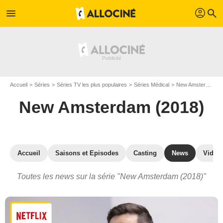
profil
menu
search
Accueil
Séries
Séries TV les plus populaires
Séries Médical
New Amsterdam (2018)
New Amsterdam (2018)
Accueil
Saisons et Episodes
Casting
News
Vidéo
Toutes les news sur la série "New Amsterdam (2018)"