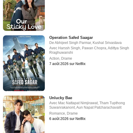
Operation Safed Saagar
De
Abhijeet Singh Parmar
,
Kushal Srivastava
Avec
Harssh Singh
,
Pawan Chopra
,
Adittya Singh
Rraghuwanshi
Action
,
Drame
7 août 2026 sur Netflix
Unlucky Bae
Avec
Mac Nattapat Nimjirawat
,
Tham Tupthong
Suwanrakanont
,
Aun Napat Patcharachavalit
Romance
,
Drame
6 août 2026 sur Netflix