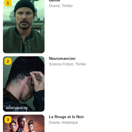
Below
1
Drame
,
Thriller
Neuromancien
2
Science Fiction
,
Thriller
Le Rouge et le Noir
3
Drame
,
Historique