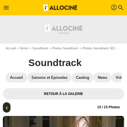
profil
menu
search
Accueil
Séries
Soundtrack
Photos Soundtrack
Photos Soundtrack S01
Sound
Soundtrack
Accueil
Saisons et Episodes
Casting
News
Vidéo
RETOUR À LA GALERIE
15
/ 15 Photos