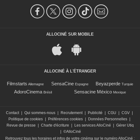
ALLOCINÉ SUR MOBILE
ALLOCINÉ À L'ÉTRANGER
Filmstarts
SensaCine
Beyazperde
Allemagne
Espagne
Turquie
AdoroCinema
Sensacine México
Brésil
Mexique
Contact
|
Qui sommes-nous
|
Recrutement
|
Publicité
|
CGU
|
CGV
|
Politique de cookies
|
Préférences cookies
|
Données Personnelles
|
Revue de presse
|
Charte d'écriture
|
Les services AlloCiné
|
Gérer Utiq
|
©AlloCiné
Retrouvez tous les horaires et infos de votre cinéma sur le numéro AlloCiné :