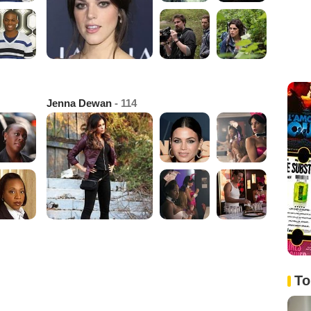
Jenna Dewan
- 114
To