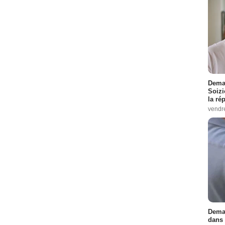
Demai
Soizi
la ré
vendr
Demai
dans 