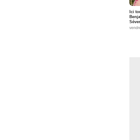
Ici t
Benj
Séver
vendr