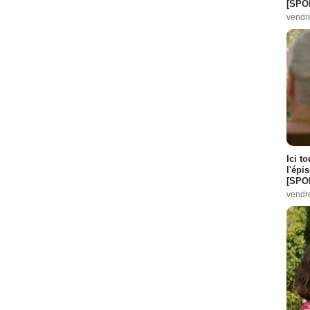
[SPO
vendr
Ici t
l'épi
[SPO
vendr