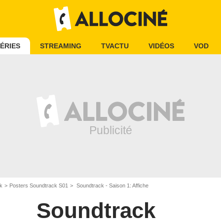
ÉRIES
STREAMING
TVACTU
VIDÉOS
VOD
k
Posters Soundtrack S01
Soundtrack - Saison 1: Affiche
Soundtrack