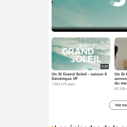
0:29
Un Si Grand Soleil - saison 6
Un Si 
Générique VF
annonc
du mer
7 991 475 vues
92 338 
Voir to