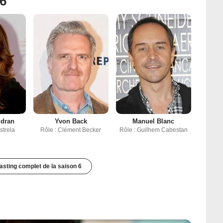
 6
udran
Yvon Back
Manuel Blanc
strela
Rôle : Clément Becker
Rôle : Guilhem Cabestan
casting complet de la saison 6