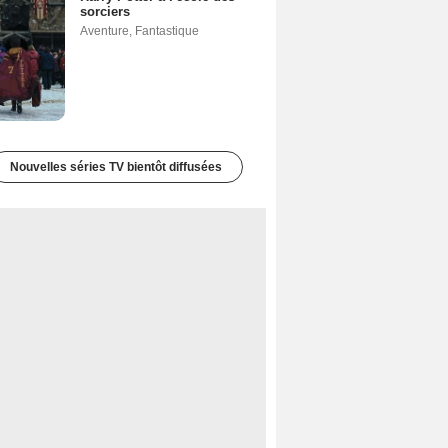
sorciers
Aventure
,
Fantastique
Nouvelles séries TV bientôt diffusées