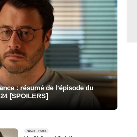
vance : résumé de l’épisode du
024 [SPOILERS]
News - Stars