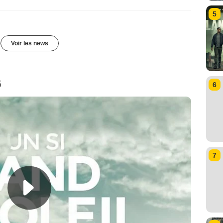
5
Voir les news
6
6
7