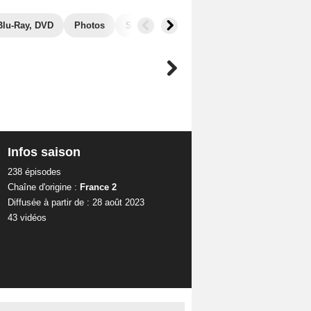
Blu-Ray, DVD
Photos
Séries similaires
Infos saison
238 épisodes
Chaîne d'origine :
France 2
Diffusée à partir de : 28 août 2023
43 vidéos