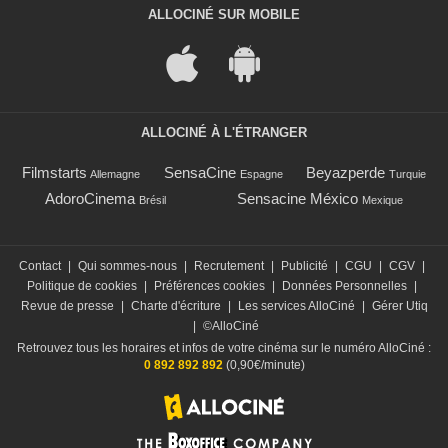
ALLOCINÉ SUR MOBILE
ALLOCINÉ À L'ÉTRANGER
Filmstarts
SensaCine
Beyazperde
Allemagne
Espagne
Turquie
AdoroCinema
Sensacine México
Brésil
Mexique
Contact
|
Qui sommes-nous
|
Recrutement
|
Publicité
|
CGU
|
CGV
|
Politique de cookies
|
Préférences cookies
|
Données Personnelles
|
Revue de presse
|
Charte d'écriture
|
Les services AlloCiné
|
Gérer Utiq
|
©AlloCiné
Retrouvez tous les horaires et infos de votre cinéma sur le numéro AlloCiné :
0 892 892 892
(0,90€/minute)