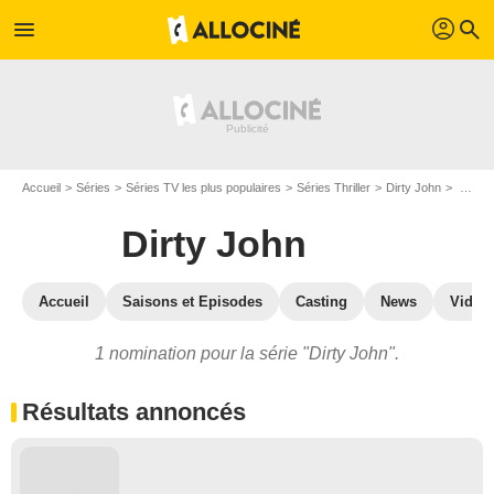
profil
menu
search
Accueil
Séries
Séries TV les plus populaires
Séries Thriller
Dirty John
Dirty John : prix et nominations
Dirty John
Accueil
Saisons et Episodes
Casting
News
Vidéo
1 nomination pour la série "Dirty John".
Résultats annoncés