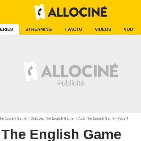
ÉRIES
STREAMING
TVACTU
VIDÉOS
VOD
he English Game
Critiques The English Game
Avis The English Game - Page 4
The English Game