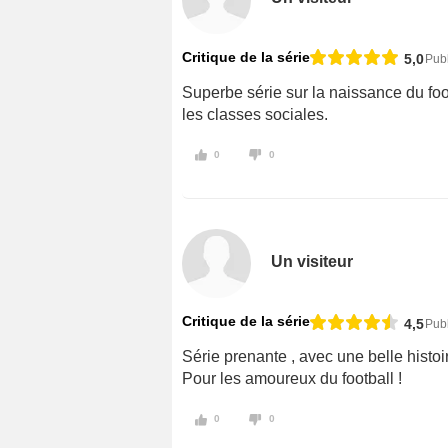
Critique de la série
5,0
Pub
Superbe série sur la naissance du foot
les classes sociales.
0
0
Un visiteur
Critique de la série
4,5
Pub
Série prenante , avec une belle histoi
Pour les amoureux du football !
0
0