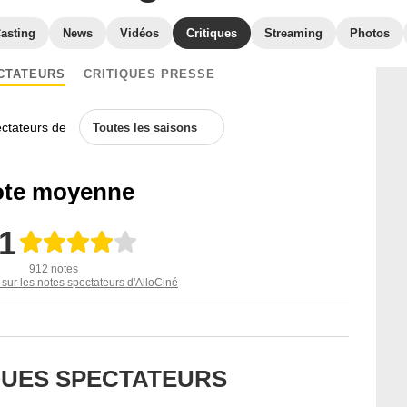
asting
News
Vidéos
Critiques
Streaming
Photos
CTATEURS
CRITIQUES PRESSE
ectateurs de
Toutes les saisons
te moyenne
,1
912 notes
 sur les notes spectateurs d'AlloCiné
IQUES SPECTATEURS