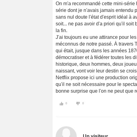
On m'a recommandé cette mini-série hi
série dont je n'avais jamais entendu pa
sans nul doute l'état d'esprit idéal à
soit... ne pas avoir d'a priori qu'il s
la fin.
J'ai toujours eu une attirance pour les
méconnus de notre passé. À travers T
qui était, jusque dans les années 187
démocratiser et à fédérer toutes les d
historique, deux hommes, deux joueu
naissant, vont voir leur destin se croi
Netflix propose ici une production or
qu'il ne soit nécessaire pour le spectat
bonne surprise que l'on ne peut que
0
0
Un visiteur