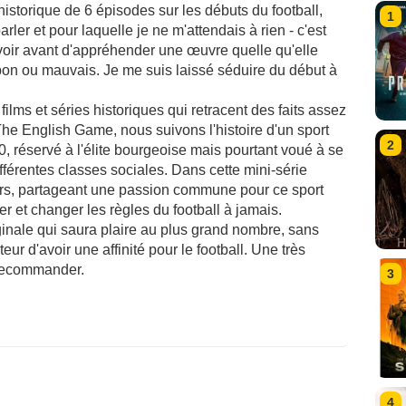
storique de 6 épisodes sur les débuts du football,
1
rler et pour laquelle je ne m'attendais à rien - c'est
 avoir avant d'appréhender une œuvre quelle qu'elle
oit bon ou mauvais. Je me suis laissé séduire du début à
 films et séries historiques qui retracent des faits assez
he English Game, nous suivons l'histoire d'un sport
2
0, réservé à l'élite bourgeoise mais pourtant voué à se
ifférentes classes sociales. Dans cette mini-série
rs, partageant une passion commune pour ce sport
ser et changer les règles du football à jamais.
iginale qui saura plaire au plus grand nombre, sans
eur d'avoir une affinité pour le football. Une très
 recommander.
3
4