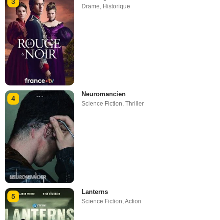
3
Drame
,
Historique
Neuromancien
4
Science Fiction
,
Thriller
Lanterns
5
Science Fiction
,
Action