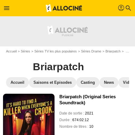
profil
menu
search
Accueil
Séries
Séries TV les plus populaires
Séries Drame
Briarpatch
Soundtracks Briarpatch
Briarpatch
Accueil
Saisons et Episodes
Casting
News
Vidéo
Briarpatch (Original Series
Soundtrack)
Date de sortie :
2021
Durée :
674:02:12
Nombre de titres :
10