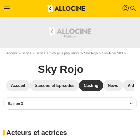
profil
menu
search
Accueil
Séries
Séries TV les plus populaires
Sky Rojo
Sky Rojo S03
Casting Sky Rojo S03
Sky Rojo
Accueil
Saisons et Episodes
Casting
News
Vidéo
Saison 3
Acteurs et actrices