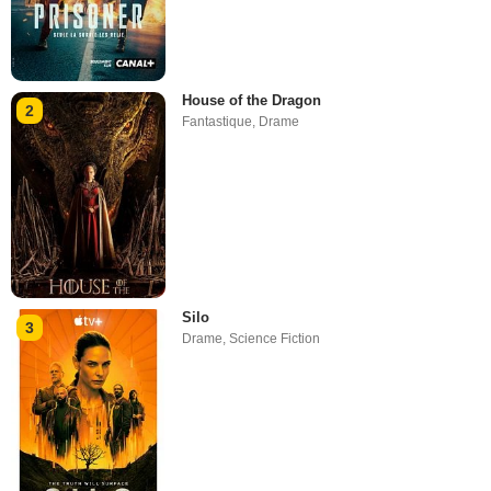
House of the Dragon
2
Fantastique
,
Drame
Silo
3
Drame
,
Science Fiction