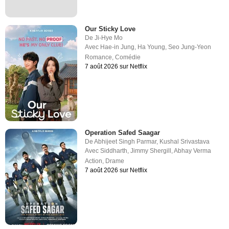
Our Sticky Love
De
Ji-Hye Mo
Avec
Hae-in Jung
,
Ha Young
,
Seo Jung-Yeon
Romance
,
Comédie
7 août 2026 sur Netflix
Operation Safed Saagar
De
Abhijeet Singh Parmar
,
Kushal Srivastava
Avec
Siddharth
,
Jimmy Shergill
,
Abhay Verma
Action
,
Drame
7 août 2026 sur Netflix