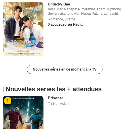
Unlucky Bae
Avec
Mac Nattapat Nimjirawat
,
Tham Tupthong
Suwanrakanont
,
Aun Napat Patcharachavalit
Romance
,
Drame
6 août 2026 sur Netflix
Nouvelles séries en ce moment à la TV
Nouvelles séries les + attendues
Prisoner
1
Thriller
,
Action