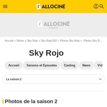
profil
menu
search
Accueil
Séries
Sky Rojo
Sky Rojo S02
Photos Sky Rojo
Photos Sky Rojo S02
Sky Rojo
Accueil
Saisons et Episodes
Casting
News
Vidéo
La saison 2
Photos de la saison 2