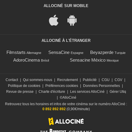
ALLOCINÉ SUR MOBILE
ALLOCINÉ À L'ÉTRANGER
Filmstarts
SensaCine
Beyazperde
Allemagne
Espagne
Turquie
AdoroCinema
Sensacine México
Brésil
Mexique
Contact
|
Qui sommes-nous
|
Recrutement
|
Publicité
|
CGU
|
CGV
|
Politique de cookies
|
Préférences cookies
|
Données Personnelles
|
Revue de presse
|
Charte d'écriture
|
Les services AlloCiné
|
Gérer Utiq
|
©AlloCiné
Retrouvez tous les horaires et infos de votre cinéma sur le numéro AlloCiné :
0 892 892 892
(0,90€/minute)