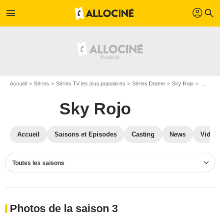
profil
menu
search
Accueil
Séries
Séries TV les plus populaires
Séries Drame
Sky Rojo
Photos Sky Rojo
Sky Rojo
Accueil
Saisons et Episodes
Casting
News
Vidéo
Toutes les saisons
Photos de la saison 3