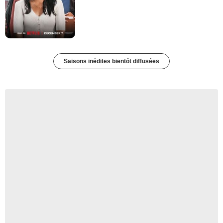
Saisons inédites bientôt diffusées