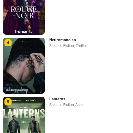
Neuromancien
4
Science Fiction
,
Thriller
Lanterns
5
Science Fiction
,
Action