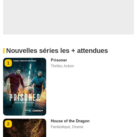
Nouvelles séries les + attendues
Prisoner
1
Thriller
,
Action
House of the Dragon
2
Fantastique
,
Drame