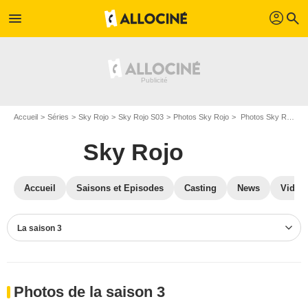
profil
menu
search
Accueil
Séries
Sky Rojo
Sky Rojo S03
Photos Sky Rojo
Photos Sky Rojo S03
Sky Rojo
Accueil
Saisons et Episodes
Casting
News
Vidéo
La saison 3
Photos de la saison 3