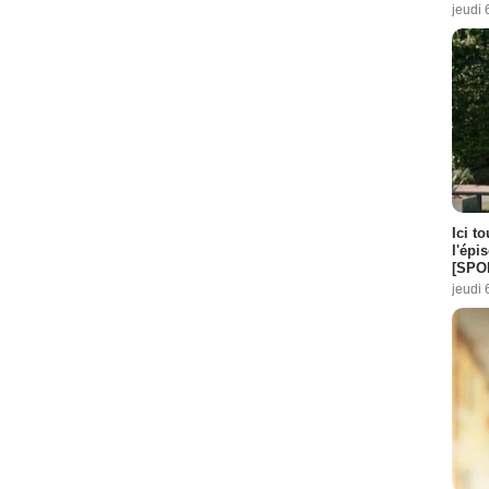
jeudi 
Ici t
l'épi
[SPO
jeudi 