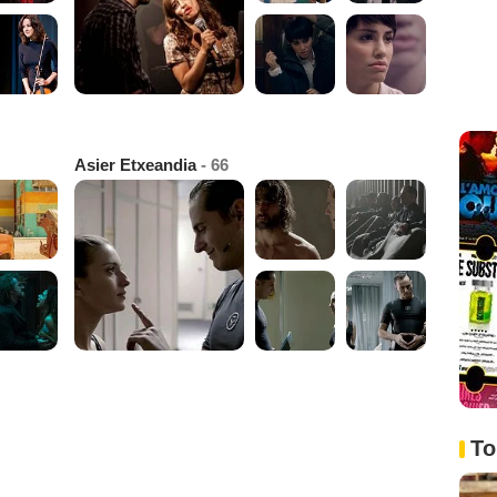
Asier Etxeandia
- 66
To