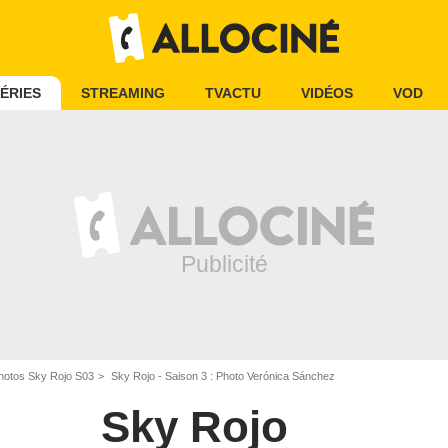
ÉRIES
STREAMING
TVACTU
VIDÉOS
VOD
hotos Sky Rojo S03
Sky Rojo - Saison 3 : Photo Verónica Sánchez
Sky Rojo