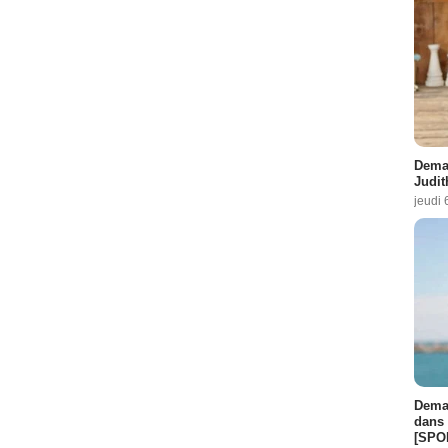
Demai
Judit
jeudi 
Demai
dans 
[SPO