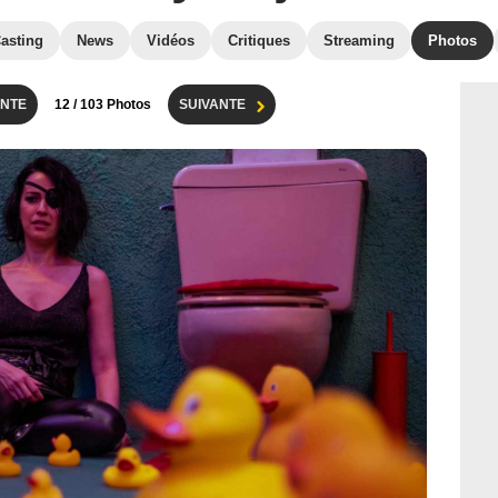
asting
News
Vidéos
Critiques
Streaming
Photos
NTE
12
/ 103 Photos
SUIVANTE