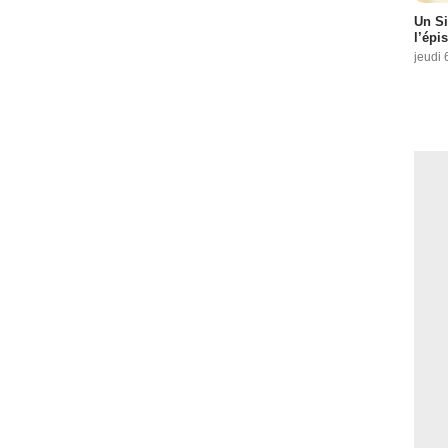
Un Si
l’épi
jeudi 